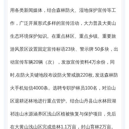
用各类新闻媒体，结合森林防火、湿地保护宣传等工
作，广泛开展形式多样的宣传活动，大力普及大黄山
生态环境保护知识。
在重点林区、重点乡镇、重要旅
游风景区
设置固定宣传标语23块
、
警示牌 50多块，出
动宣传车辆20辆（次），
发放宣传资料4万余份，同
时,在防火关键地段布设防火警戒旗220枚, 发送森林防
火手机短信4000条。选聘专职护林员100名，对沿山
区退耕还林地进行重点管护。
结合
山丹县山水林田湖
祁连山水源涵养区浅山区植被恢复与保护项目，先后
在大黄山浅山区完成造林1.1万亩，封山育林2万亩。