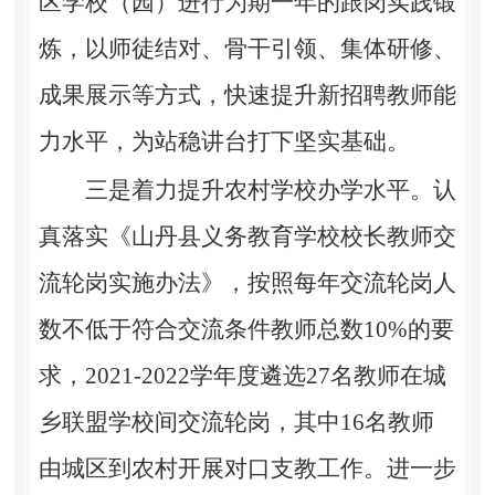
区学校（园）进行为期一年的跟岗实践锻
炼，以师徒结对、骨干引领、集体研修、
成果展示等方式，快速提升新招聘教师能
力水平，为站稳讲台打下坚实基础。
三是着力提升农村学校办学水平。
认
真落实
《山丹县义务教育学校校长教师交
流轮岗实施办法》
，按照
每年交流轮岗人
数不低于符合交流条件教师总
数
10%
的要
求，
2021-2022
学
年度遴选
27
名
教师在城
乡联盟学校间交流轮岗，
其中
16
名
教师
由城区到农村开展对口支教工作。进一步