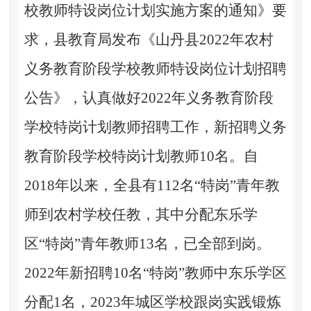
校教师特设岗位计划实施方案的通知》要
求，
县教育局发布《
山丹县
2022
年农村
义务教育阶段学校教师特设岗位计划招聘
公告》，认真做好
2
022
年义务教育阶段
学校特岗计划教师招聘工作，新招聘义务
教育阶段学校特岗计划教师
1
0
名。自
2018
年以来，全县有
1
12
名
“
特岗
”青年教
师到农村学校任教，其中分配东
乐学
区
“
特岗
”青年
教师
13
名，已全部到岗。
2022
年新招聘
1
0
名
“特岗”教师中东乐学区
分配
1
名，
2023
年城区学
校跟岗实践锻炼