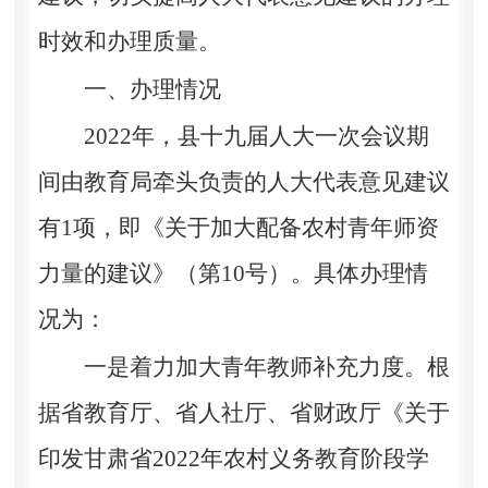
时效和办理质量。
一、办理情况
2022
年
，
县十九届人大一次会议
期
间由教育局牵头负责的人大代表意见建
议
有
1
项
，即《关于加大配备农村青年师资
力量的建议》（
第
10
号
）。具体办理情
况为：
一是着力加大青年教师补充力度。
根
据
省教育厅、
省人社厅
、
省财政厅
《关于
印发甘肃
省
2022
年
农村义务教育阶段学