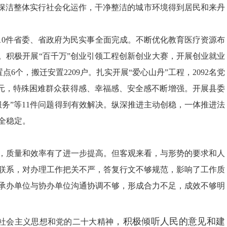
清扫保洁整体实行社会化运作，干净整洁的城市环境得到居民和来丹
0
件省委、省政府为民实事
全面完成
。不断优化教育医疗资源布
。积极开展
“
百千万”创业引领工程创新创业大赛，开展创业就业
6个，搬迁安置2209户。扎实开展“爱心山丹”工程，2092名党
93万元，特殊困难群众获得感、幸福感、安全感不断增强。开展县委
老服务”等11件问题得到有效解决。纵深推进主动创稳，一体推进法
全稳定。
，质量和效率有了进一步提高。但客观来看，与形势的要求和人
联系，对办理工作把关不严，答复行文不够规范，影响了工作质
承办单位与协办单位沟通协调不够，形成合力不足，成效不够明
，
积极
倾听人民的意见和建
社会主义思想和党的二十大精神