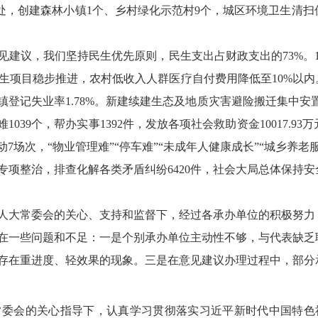
20处，创建森林小镇1个、乡村绿化示范村9个，城区环境卫生
见建议，我们
坚持民生优先原则，民
生支出占财政支出的73
%。1
生项目稳步推进，农村低收入人群医疗自付费用降低至10%以内
城镇登记失业率
1.78%
。新建续建生态及地质灾害避险搬迁集中安置点
1039个，帮办实事1392件，发放各项社会救助资金10017.
7场次，“物业管理难”“停车难”“未成年人健康成长”“城乡养
项整治，排查化解各类矛盾纠纷6420件，社会大局总体保持安
人大常委会的关心、支持和监督下，经过各承办单位的积极努力
在一些问题和不足：
一是
个别承办单位主动性不够，与代表缺乏
存在重进度、轻效果的现象。
三是
在意见建议办理过程中，部分
常委会的关心指导下，认真学习贯彻落实
习近平新时代中国特色