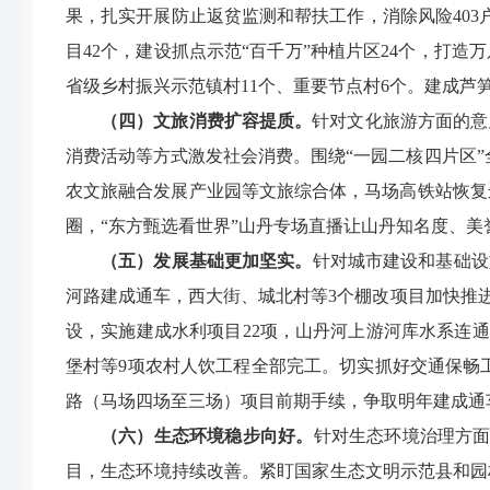
果，扎实开展防止返贫监测和帮扶工作，消除风险
403
目42个，建设抓点示范
“
百千万”种植片区24个，打造
省级乡村振兴示范镇村11个、重要节点村6个。建成芦
（四）文旅消费扩容提质。
针对
文化旅游
方面的意
消费活动等方式激发社会消费。围绕“一园二核四片区
农文旅融合发展产业园等文旅综合体，马场高铁站恢复
圈，“东方甄选看世界”山丹专场直播让山丹知名度、美
（五）发展基础更加坚实。
针对
城市建设和基础设
河路建成通车，西大街
、城北村
等
3
个
棚改项目
加快推
设，实施建成水利项目22项，山丹河上游河库水系连通
堡村等9项农村人饮工程全部完工。切实抓好交通保畅工
路（马场四场至三场）项目前期手续，争取明年建成通车
（六）生态环境稳步向好。
针对
生态环境治理
方
目，生态环境持续改善。紧盯国家生态文明示范县和园