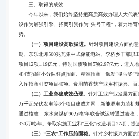
三、取得的成效
今年以来，我们始终坚持把高质高效办理人大代表
设作为最强引擎、招商引资作为
“
头号工程”，着力培育
势。
（一）项目建设高歌猛进。
针对
项目建设
方面的意
期、东乐北滩500兆瓦集中式储能电站、李桥乡干部职
项目12项1.19亿元，特别国债项目5项2.97亿元，进
和4支招商小分队驻点招商、精准招商，颁发“骏马奖”“
入库招商引资项目40项。食用菌香菇产业乡村振兴、百
（二）工业突破成效凸现。
针对
工业产业发展
方面
万千瓦光伏发电等
8
个项目建成
并网
，新能源电力装机
通过核准，东水泉煤矿90万吨/年联合试运转通过验收
330
万吨/年。争取实施工业和
“
三化”改造项目27
项
，提
（三）“三农”工作压舱固稳。
针对
乡村振兴
方面的