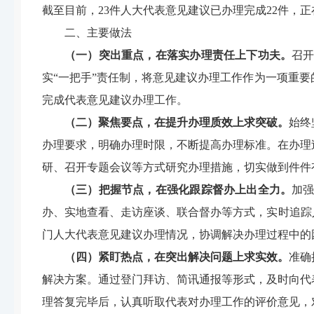
截至目前，
23
件人大代表意见建议已办理完成22件，正在积
二、主要做法
（一）突出重点，在落实办理责任上下功夫。
召
实
“
一把手”
责任
制，将意见建议办理工作作为一项重要
完成代表意见建议办理工作。
（二）聚焦要点，在提升办理质效上求突破。
始终
办理要求，明确办理时限，不断提高办理标准。在办理
研、召开
专题
会议等方式研究办理措施，切实做到件件
（三）把握节点，在强化跟踪督办上出全力。
加
办、实地查看、走访座谈、联合督办等方式，实时追踪
门人大代表意见建议办理情况，协调解决办理过程中的
（四）紧盯热点，在突出解决问题上求实效。
准确
解决方案。通过登门拜访、简讯
通报
等形式，及时向代
理答复完毕后，认真听取代表对办理工作的评价意见，