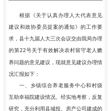
根据
《关于认真办理人大代表意见
建议和政协委员提案的通知》的工作要
求，
县
十九届人大三次会议
交由我
局
办理
的
第
22
号
关于有效解决农村留守老人赡
养问题的
意见建议
，
现就
意见
建议
办理情
况
汇报如下：
一、乡镇综合养老服务中心和村级
经实地考察，反复
互助幸福院建设情况。
研究，充分利用县城投、房产公司建成的