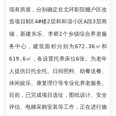
现有房屋，分别确定在北环影院棚户区改
造项目
B
区
4#
楼
2
层和和谐小区
A
段
3
层商
铺，新建东乐、李桥
2
个乡镇综合养老服
务中心，建筑面积分别为
672.36
㎡和
619.6
㎡，各设置托养床位
6
张。为老年
人提供
日托全托、
日间照料、助餐送餐、
休闲娱乐、康复理疗等专业化养老服务。
目前，已完成项目选址，图纸
设计、安全
评估、电梯采购安装等工作，正在进行施