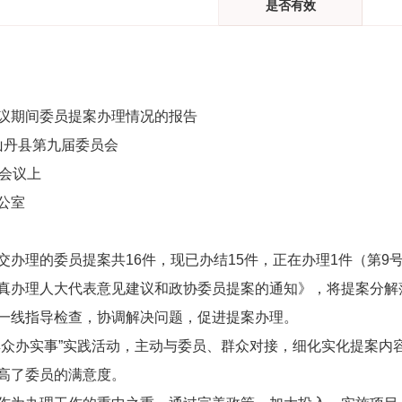
是否有效
议期间
委员提案办理情况的报告
山丹县第
九
届委员会
会议上
室
交办理的委员提案共
16
件，现
已办结
1
5
件，正在办理
1
件（第
9
真办理人大代表意见建议和政协委员提案的通知》，将
提案
分解
一线指导
检查
，协调解决问题，促进提案
办理
。
群众办实事”实践活动
，
主动与委员、群众对接，细化实化提案内
高了委员的满意度
。