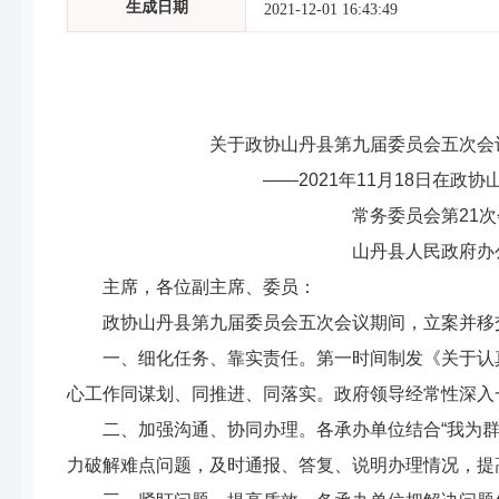
生成日期
2021-12-01 16:43:49
关于政协山丹县第九届委员会五次会
——202
1
年
11
月
18
日在政协
常务委员会第
21
次
山丹县人民政府办公
主席
，
各位副主席、委员
：
政协山丹县第九届委员会五次会议期间，立案并移
一、细化任务
、
靠实责任。
第一时间
制发《关于认
心工作同谋划、同推进、同落实
。政府领导
经常性深入
二、
加强
沟通
、协同办理
。
各承办单位结合
“我为
力破解难点问题，
及时通报
、答复、说明办理情况，提