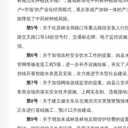
材规范化种植技术推广，
建成标准化中药材种植基地
50
户
+
市场
”
的产业化经营模式，逐步形成产加销
一体的
产
效降低了中药材种植风险。
第
5
号
：
关于在原林业局路口等重点路段安装人行
路交叉路口等
14
处信号灯、交通标志牌、电子监控设施
强。
第
6
号
：
关于加强农村安全饮水工作的提案
。
由县
管网维修改造工程
5
项，进一步补齐设施短板，夯实了
持续
开展智能水表普及安装，
全力推进节水型社会建设
第
7
号
：
关于加强网络游戏监管的提案
。
由县公安
务营业场所
落实
安全技术措施、上网实名制、违规接纳
第
8
号
：
关于建立健全东乐北滩洪涝灾害预警预报
正在进行基础施工，预计
12
月份建成。
第
9
号
：
关于增加未成林造林地后期管护经费的提