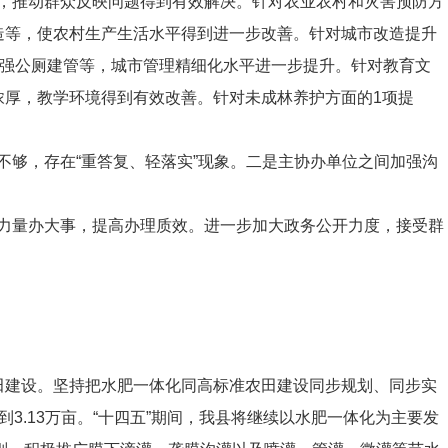
，推动群众反映问题得到有效解决。针对农业农村
和灾害
预防
方
造等，使农村生产生活水平得到进一步改善。针对城市改造提升
强公厕建管
等，城市管理
精细化
水平
进一步
提升。针对教育文
浓厚，教学环境得到有效改善。针对未成林养护方面的
1
项提
不够，存在
“
重答复、轻落实
”
现象。
二是
主协办单位之间
加强沟
力量办大
事，
提高
办理
质
效。进一步加大政务公开力度，接受群
田建设。
坚持把水肥一体化同高标准农田建设同步规划、同步实
到
3.13
万亩。
“
十四五
”
期间，我县将继续以水肥一体化为主要发