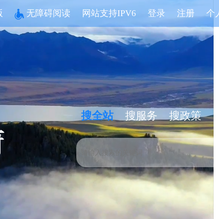
版
无障碍阅读
网站支持IPV6
登录
注册
个
搜全站
搜服务
搜政策