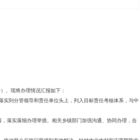
号）。现将办理情况汇报如下：
落实
到分管
领导
和责任
单位
头上，列
入
目标责任考核体系
，
与中
容
，
落实落细
办理
举措
。
相关乡镇部门加强沟通
、
协同办理，合