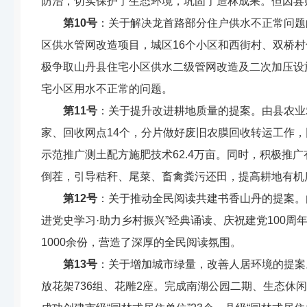
防治，切实保护了生态环境，巩固了造林成果。
但
因
县
第
10
号
：
关于解决龙首路部分住户供水不正常问题
区供水管网改造项目，
城区
16
个小区和西街村、双桥村
极争取山丹县住宅小区供水二级管网改造及二次加压设
宅小区用水不正常的问题。
第
11
号
：
关于提升改进耕地质量的提案
。
由县农业
家
、
回收网点
14
个，分片
做好
废旧农膜回收转运工作，
示范推广测土配方施肥技术
62.4
万亩。
同时，积极
推广
倒茬
，引导
秸秆、尾菜、畜禽粪污还田，提高耕地有机
第
12
号
：
关于推动全民阅读共建书香山丹的提案
。
进党史学习
·
助力乡村振兴
”
经典诵读、庆祝建党
100
周
1000
余份，营造了
深厚的全民
阅读氛围。
第
13
号
：
关于增加城市绿量，改善人居环境的提案
放花架
736
组、花雕
2
座
。
完成南湖公园二期
、
生态休闲