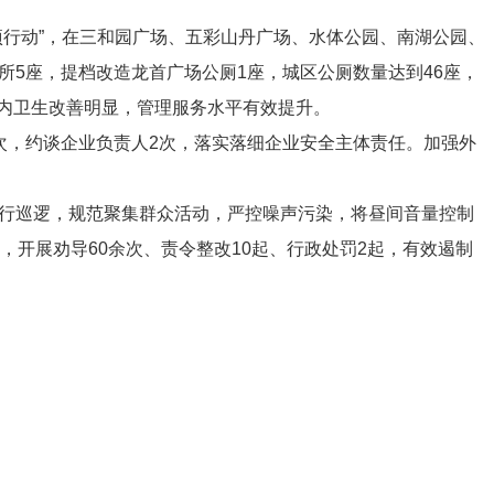
项行动
”
，在三和园广场、五彩山丹广场、水体公园、南湖公园、
所
5
座，提档改造龙首广场公厕
1
座，城区公厕数量达到
46
座，
内卫生改善明显，管理服务水平有效提升。
次，约谈企业负责人
2
次，落实
落细
企业
安全
主体责任。
加强外
行巡逻，
规范
聚集群众活动，
严控噪声污染，
将昼间音量控制
，
开展劝导
60
余次、
责令整改
10
起
、行政处罚
2
起，有效遏制