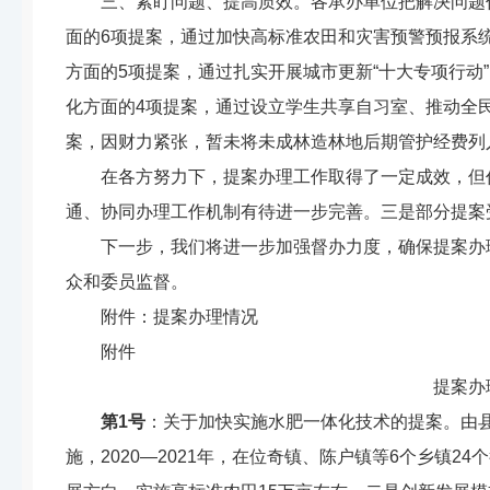
三、紧盯问题
、
提高
质效
。
各承办单位把解决问题
面的
6
项提案，通过加快高标准农田
和灾害预警预报系
方面的
5
项提案，
通过扎实
开展城市更新
“
十大专项行动
”
化方面的
4
项提案，通过
设立学生共享自习室
、
推动全
案，
因财
力
紧张，暂未
将
未成林造林地后期管护经费
列
在各方
努力下，提案办理
工作
取得了一定成效，但
通
、协
同办理工作
机制有待进一步完善。
三是
部分提案
下一步，我们将
进一步
加强督办
力度
，
确保
提案办
众和
委员
监督。
附件
：提案办理情况
附件
提案办理情
第
1
号
：
关于加快实施水肥一体化技术的提案
。
由
施
，
2020—2021
年
，
在位奇镇、陈户镇等
6
个乡镇
24
个