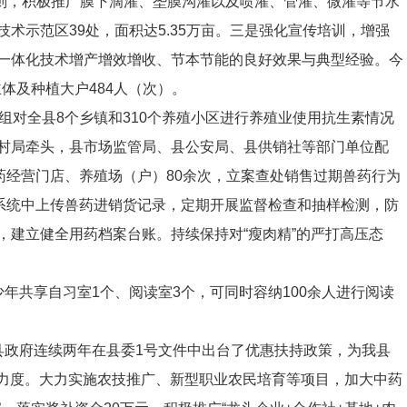
则，积极推广膜下滴灌、垄膜沟灌以及喷灌、管灌、微灌等节水
技术示范区
39
处，面积达
5.35
万亩。
三是强化宣传培训，增强
一体化技术增产增效增收、节本节能的良好效果与典型经验
。
今
主体及种植大户
4
84
人（次）。
组对全县
8
个乡镇和
310
个养殖小区进行养殖业使用抗生素情况
村局牵头，县市场监管局、县公安局、县供销社等部门单位配
药经营门店、养殖场（户）
80
余次，立案查处销售过期兽药行为
系统中上传兽药进销货记录，定期开展监督检查和抽样检测，防
，
建立健全用药档案台账。
持续保持对
“
瘦肉精
”
的严打高压态
少年共享
自习室
1
个、阅读室
3
个，可
同时
容纳
100
余人进行阅读
县政府连续两年在县委
1
号文件中出台了优惠扶持政策，为我县
力度。
大力实施
农技推广、新型职业农民培育等项目，加大中药