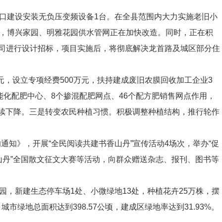
口建设安装无负压变频设备
1
台。在全县范围内大力实施老旧小
，
博兴家园、明雅花园供水管网正在加快改造。同时，正在积
司进行设计招标
，
项目实施
后
，将彻底解决龙首路及城区部分住
元，设立专项经费
500
万元，扶持建成废旧农膜回收加工企业
3
能化配肥中心、
8
个掺混配肥网点
、
46
个配方肥销售网点作用，
续下降
。
三是转变农民种植习惯。
积极调整种植结构，推行轮作
的通知》，开展
“
全民阅读共建书香山丹
”
宣传活动
4
场次，举办
“
促
山丹
”
全国散文征文大赛等活动，向群众赠
送
杂志、报刊、图书
等
园
，新建生态停车场
1
处
、小微
绿地
13
处，种植花卉
25
万株，摆
。
城市绿地总面积达到
398.57
公顷，建成区绿地率达到
31.93%
。