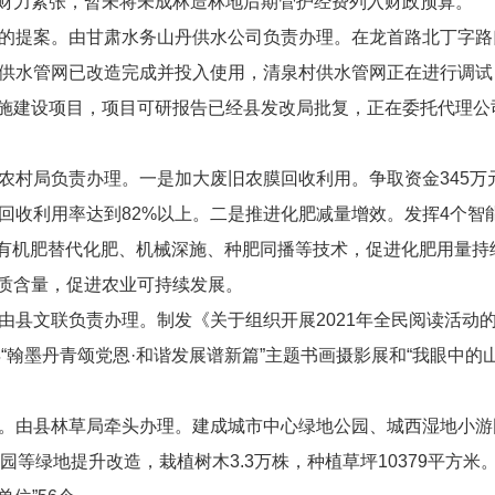
财力紧张，暂未将未成林造林地后期管护经费列入财政预算。
的提案
。
由甘肃水务山丹供水公司负责办理。在龙首路北丁字路
供水管网已改造完成并投入使用
，
清泉村供水管网正在进行调试
施建设项目，项目可研报告已经县发改局批复，正在委托代理公
农村局负责办理。
一是加大废旧农膜回收利用。
争取资金
345
万
回收利用率达
到
82%
以上。
二是推进化肥减量增效。
发挥
4
个智
有机肥替代化肥
、
机械深施、种肥同播等技术，
促进
化肥用量
持
质含量，促进农业可持续发展。
由县文联负责办理。制发《关于组织开展
2021
年全民阅读活动
年
“
翰墨丹青颂党恩
·
和谐发展谱新篇
”
主题书画摄影展
和
“
我眼中的
。
由县林草局牵头办理。建成城市中心绿地公园、
城西湿地小游
园
等
绿地提升改造，栽植
树
木
3.3
万株，种植草坪
10379
平方米