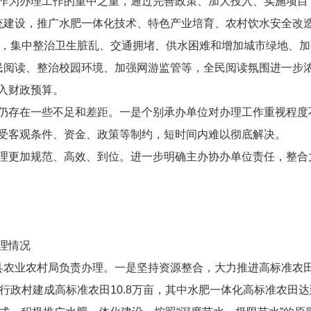
作为办理工作的重中之重，通过完善政策、
加大投入、实施项目
统
建设
，
推广水肥一体化技术、特色
产业
培育、农村饮水安全改
，集中整治卫生脏乱、交通拥堵、供水
困难和增加城市绿地、加
民阅读
、整治
校园环境、加强网游监管
等，全民阅读氛围进一步
入财政预算。
仍
存在一些不足
和
差距。
一是
个别承办单位对办理工作重视程度
受客观条件、资金、政策等制约，
短
时间内难以彻底解决。
理更加规范、高效、到位。进一步明确主办
协办
单位责任，整合
况
县农业农村局负责办理。
一是坚持资源整合，
大力
推
进
高标准农
行政村建成高标准农田
10.8
万亩，其中水肥一体化高标准农田
达