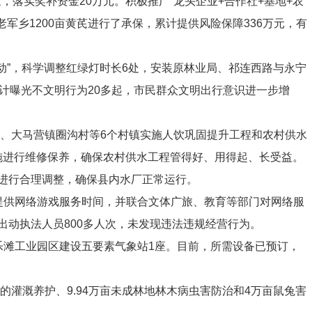
家，
落实奖补资金
20
万元。
积极推广
“
龙头企业
+
合作社
+
基地
+
农
老军乡
1200
亩黄芪进行了承保，累计提供风险保障
336
万元，有
动
”
，科学调整红绿灯时长
6
处，
安装
原林业局、祁连西路与永宁
计
曝光不文明行为
20
多起，市民群众文明出行意识进一步增
、
大马营镇圈沟村
等
6
个村镇实施
人饮巩固提升工程
和
农村供水
施进行维修保养，确保农村供水工程管得好、用得起、长受益。
进行合理调整，确保县内水厂正常运行。
提供网络游戏服务时间，并联合文体广旅、教育
等部门
对
网络
服
出动执法人员
800
多人次，未发现违法违规经营行为。
乐滩工业园区建设五要素气象站
1
座。目前，所需设备已预订，
的灌溉养护、
9.94
万亩未成林地林木病虫害防治和
4
万亩鼠兔害