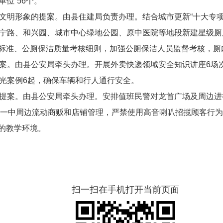
单位
”56
个。
文明形象的提案
。
由县住建局负责办理。
结合
城市更新
“
十大专
宁路、和兴园、城市中心绿地公园
、
原中医院等地段新建星级厕
标准
、
公厕保洁质量考核细则，加强公厕保洁人员监督考核，厕
案
。
由县公安局牵头办理。开展
外卖快递领域
安全知识讲座
6
场
光案例
6
起，确保车辆
和行人
通行安全。
提案
。
由县公安局牵头办理。安排值班民警对龙首广场及周边进
一中周边流动商贩和店铺管理，
严禁
使用高音喇叭招揽顾客
行为
的教学环境。
扫一扫在手机打开当前页面