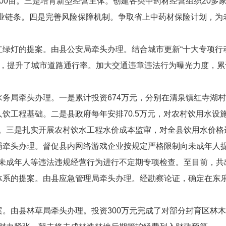
00
亩。
三是培育新型经营主体。
创建各类中药材经营组织
20
多
业链
条
。
四是完善风险保障机制。
争取省上中药材保险计划，为
红绿灯的提案
。
由县公安局牵头办理。结合
城市更新
“
十大专项行
，
提升了城市道路通行率
。加大
交通违章违法行为曝光
力度，累
水务局牵头办理。
一是
累计投资
674
万元，
分别在
清泉镇红寺湖村
人饮工程基础
。
二是
县政府每年安排
70.5
万元，对农村饮用水设
。
三是
扎实开展农村饮水工程水价成本监审，对全县饮用水价格
局牵头办理。
督促
县内网络游戏企业
按规定严格
限制向未成年人
未成年人等违法违规经营行为进行不定期专项检查。至目前，共
体系的提案
。
由县应急管理局牵头办理。经勘察论证，确定在东
案
。
由县林草局牵头办理。投资
300
万元完成了对部分封育区林木