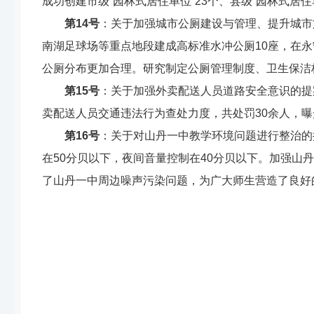
成功创建市级
“
园林式居住单位
”23
个、县级
“
园林式居住
第
14
号
：
关于加强城市公厕建设与管理、提升城市
南湖足球场等重点地段建成高标准水冲公厕
10
座，在永
公厕分布更加合理。研究制定公厕管理制度、卫生保洁
第
15
号
：
关于加强外卖配送人员道路安全意识的提
卖配送人员交通
违法行为
查处力度，共
处罚
30
余人，曝
第
16
号
：
关于对山丹一中教学环境问题进行整治的
在
50
分贝以下，夜间音量控制在
40
分贝以下。加强山丹
了山丹一中周边噪声污染问题，为广大师生营造了良好