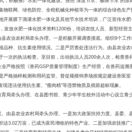
式，积极推广水肥一体化建设。
按照
“
深度节水、极限节水
”
的原
集物联网、绿色防控、全程机械化种植等为一体的综合绿色生产
地开展膜下滴灌水肥一体化及其他节水技术培训，广泛宣传水肥
，发放水肥一体化技术资料
1200
份，培训农技人员
、
新型经营
由县农业农村局牵头办理。
一是积极开展调查摸底。
组织
9
个工作
殖品种、抗生素使用情况。
二是严厉查处违法行为。
由县农业农
于一次的执法检查
。
至目前，出动执法人员
200
余人次，检查兽
企业严格按照《兽药
GSP
质量管理制度》生产经营，在兽药追溯
是严格
抽样检测和用药监管
。
督促规模饲养场按规定建设兽医室
发现违法使用抗生素、
“
瘦肉精
”
等违禁物质及残
留超标现象。
教育局牵头办理。在县图书馆
、
青少年学生校外活动中心设立
青
案
。
由县农业农村局牵头办理。
一是加大政策扶持力度。
县委、
积达
3.02
万亩
，
已成为
富民增收的特色产业
。
二是加强农技推广