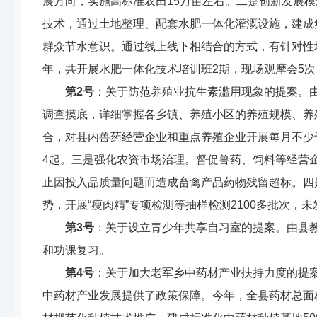
展方向，实施高标准农田
15
万亩左右。
二是创新发展模
技术，通过土地整理、配套水肥一体化灌溉设施，建成
群众节水意识。
通过线上线下相结合的方式，有针对性
年，共开展水肥一体化技术培训班
2
期，现场观摩会
5
次
第
2
号
：
关于防范养殖业抗生素滥用现象的提案
。
调查摸底，详细掌握各乡镇、养殖小区的养殖规模、养
合，对县内兽药经营企业和重点养殖企业开展每月不少
4
起。
三是强化农资市场治理。
督促
兽药、饲料等经营
止因投入品质量问题而造成畜禽产品药物残留超标。
四
势，开展
“
瘦肉精
”
专项检测
等
抽样检测
2100
多批次，未
第
3
号
：
关于设立青少年共享自习室的提案
。
由县
和功课复习
。
第
4
号
：
关于加大老军乡中药材产业扶持力度的提
中药材产业发展提供了政策保障。今年，全县药材总面