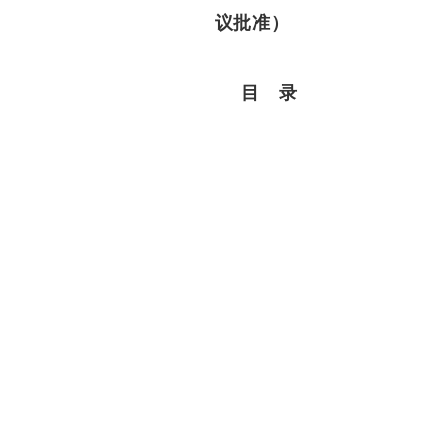
议批准
）
目
录