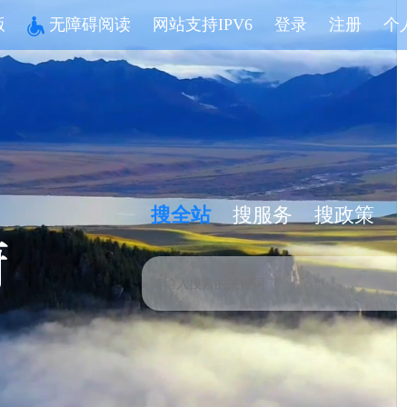
版
无障碍阅读
网站支持IPV6
登录
注册
个
搜全站
搜服务
搜政策