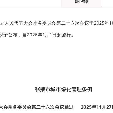
是否有效
届人民代表大会常务委员会第
二十六
次会议于
202
5
年
1
现予公布，自
202
6
年
1
月
1
日起施行。
张掖
市城市绿化
管理
条例
大会常务委员会
第
二十六
次会议通过
2025
年
11
月
27