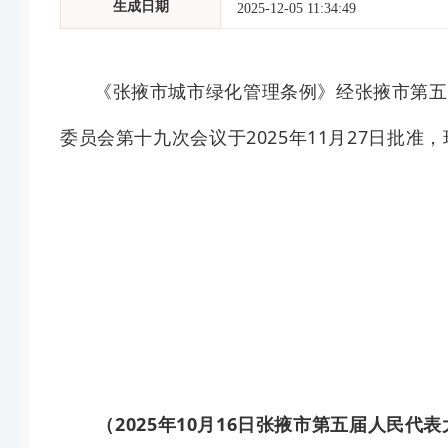
生成日期
2025-12-05 11:34:49
《张掖市城市绿化管理条例》经
张掖市第五
委员会第
十
九
次会议于
2025
年
11
月
27
日批准，
（
20
25
年
10
月
16
日张掖市第
五
届
人民代表