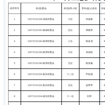
排序序号
村(居)委会
村(居)民小组
受补(益)人姓名
补
1
620725101208-清泉村委会
六社
何福善
2
620725101205-南湖村委会
五社
周菊琴
3
620725101206-南湾村委会
三社
陈多茂
4
620725101206-南湾村委会
六社
张淑桂
5
620725101206-南湾村委会
五社
陈发羲
6
620725101204-南关村委会
十二社
芦彩霞
7
620725101204-南关村委会
五社
赵秀琴
8
620725101204-南关村委会
十一社
刘琴