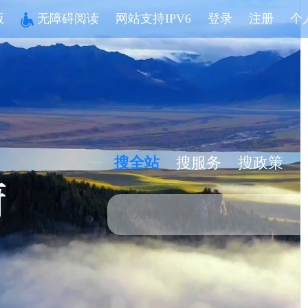
版
无障碍阅读
网站支持IPV6
登录
注册
个
搜全站
搜服务
搜政策