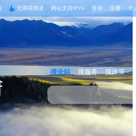
版
无障碍阅读
网站支持IPV6
登录
注册
个
搜全站
搜服务
搜政策