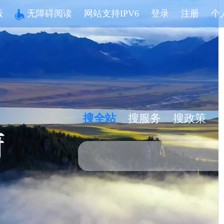
版
无障碍阅读
网站支持IPV6
登录
注册
个
搜全站
搜服务
搜政策