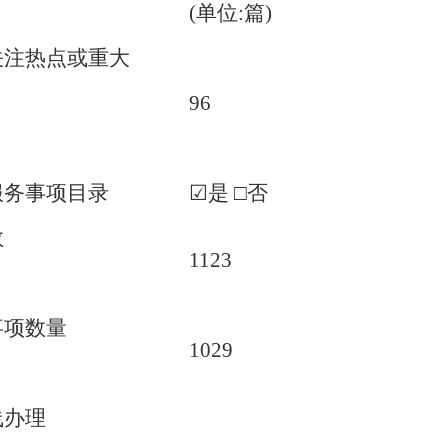
(单位:篇)
关注热点或重大
96
服务事项目录
☑是 □否
数
1123
事项数量
1029
线办理