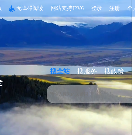
版
无障碍阅读
网站支持IPV6
登录
注册
个
搜全站
搜服务
搜政策