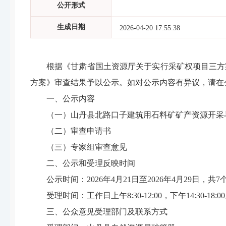
公开形式
生成日期
2026-04-20 17:55:38
根据《
甘肃省国土资源厅
关于实行采矿权项目三方
方案》
审查结果予以
公示。如对公示内容有异议，请在
一、公示内容
（一）
山丹县北路口子建筑用石料矿矿产资源开采
（二）
审查申请书
（三）
专家组审查意见
二、公示和受理反映时间
公示时间：
202
6
年
4
月
21
日至
202
6
年
4
月
29
日，共
7
受理时间：工作日上午
8:30-12:00
，下午
14:30-18:00
三、公众意见受理部门及联系方式