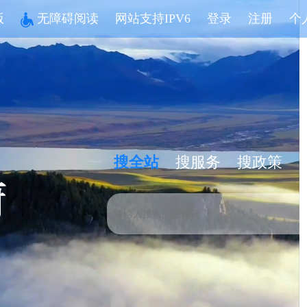
版
无障碍阅读
网站支持IPV6
登录
注册
个
搜全站
搜服务
搜政策