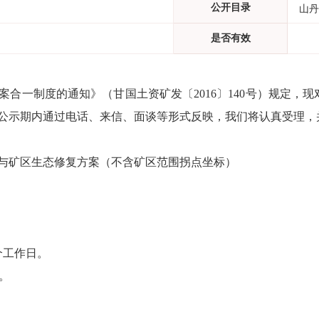
公开目录
山丹
是否有效
案合一制度的通知》（甘国土资矿发〔
2016
〕
140
号）规定，现
公示期内通过电话、来信、面谈等形式反映，我们将认真受理，
与矿区生态修复方案
（不含矿区范围拐点坐标）
个工作日。
。