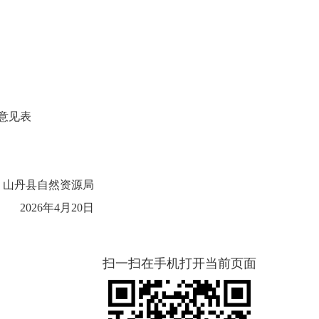
意见表
资源局
2
6
年
4
月
20
日
扫一扫在手机打开当前页面