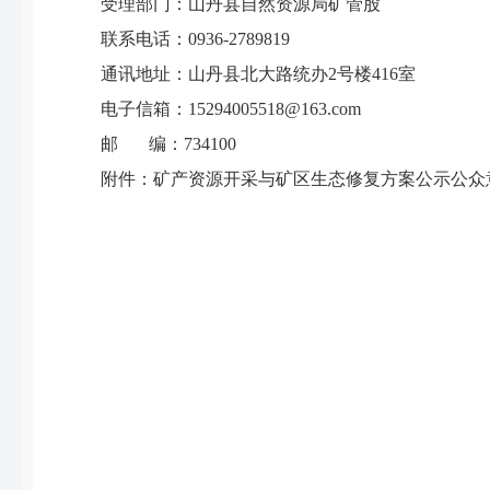
受理部门：
山丹县自然资源局矿管股
联系电话：
093
6
-
2789819
通讯地址：
山丹县北大路统办
2
号楼
416
室
电子信箱：
15294005518
@
163
.com
邮
编：
73
4100
附件：
矿产资源开采与矿区生态修复方案
公示公众
山丹县自然
20