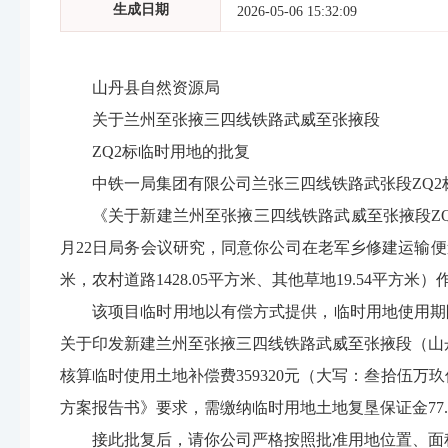
生成日期
2026-05-06 15:32:09
山丹县自然资源局
关于
兰州至张掖三四线铁路武威至张掖段
ZQ2
标临时用地
的批复
中铁一局集团有限公司兰张三四线铁路武张段
ZQ2
《关于新建兰州至张掖三四线铁路武威至张掖段ZQ
月22日局务会议研究，同意你公司在老军乡修建运输便道
米，农村道路1428.05平方米、其他草地19.54平
该项目临时用地以有偿方式提供
，
临时用地
使用期
关于印发
新建兰州至张掖三四线铁路武威至张掖段（山
核算
临时使用土地补偿费
359320
元
（大写：
叁拾伍万玖
方案报告书
》要求
，
需缴纳
临时用地土地复垦保证金
77
接此批复后，请你公司严格按照批准用地位置、面