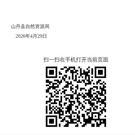
资源局
6
年
4
月
29
日
扫一扫在手机打开当前页面