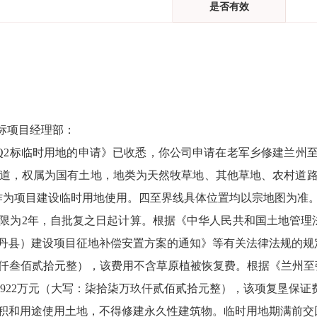
是否有效
标项目经理部
：
2标临时用地的申请》已收悉，你公司申请在老军乡修建兰州至张
，权属为国有土地，地类为天然牧草地、其他草地、农村道路，占地总面
方米）作为项目建设临时用地使用。四至界线具体位置均以宗地图为准
限为
2
年，自批复之日起计算。
根据《中华人民共和国土地管理
丹县）
建设
项目
征地补偿安置
方案的通知
》
等有关法律法规的规
仟叁佰贰拾元整
）
，
该费用不含草原植被恢复费。
根据
《
兰州至
.922
万
元（大写：
柒拾柒万玖仟贰佰贰拾
元整
），该项
复垦保证
积和用途使用土地，
不得
修建永久性建筑物。临时用地期满前交