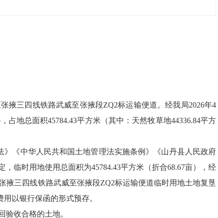
掖三四线铁路武威至张掖段ZQ2标运输便道。经我局2026年4
积45784.43平方米（其中：天然牧草地44336.84平方
。
法
》
《中华人民共和国土地管理法实施条例》
《
山丹县人民政府
定，临时用地使用总面积为
45784.43
平方米（
折合
68.67
亩）
，
经
张掖三四线铁路武威至张掖段
ZQ2
标运输便道
临时用地
土地复垦
费用以银行保函的形式预存
。
回验收合格的土地。