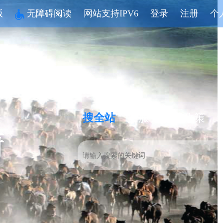
版
无障碍阅读
网站支持IPV6
登录
注册
个
搜全站
搜服务
搜政策