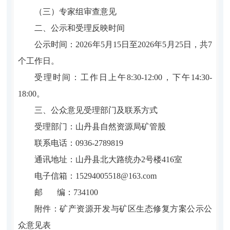
（三）
专家组审查意见
二、公示和受理反映时间
公示时间：
202
6
年
5
月
15
日至
202
6
年
5
月
25
日，共
7
个工作日。
受理时间：工作日上午
8:30-12:00
，下午
14:30-
18:00
。
三、公众意见受理部门及联系方式
受理部门：
山丹县自然资源局矿管股
联系电话：
093
6
-
2789819
通讯地址：
山丹县北大路统办
2
号楼
416
室
电子信箱：
15294005518
@
163
.com
邮
编：
73
4100
附件：
矿产资源开发与矿区生态修复方案
公示公
众意见表