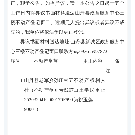
正，现予公告。如有异议，请自本公告之日起十五个
工作日内将异议书面材料送达山丹县政务服务中心三
楼不动产登记窗口。逾期无人提出异议或者异议不成
立的，我单位将依法予以更正登记。
异议书面材料送达地址
:
山丹县新城区政务服务中
心三楼不动产登记窗口
联系方式
:
0936-5997872
序号
不动产坐落
更正内容
备
注
1
山丹县老军乡孙庄村五
不动产权利人
社（不动产单元号
6207
由
王学民
更正
25203204JC000176F999
为
祝玉莲
90001）