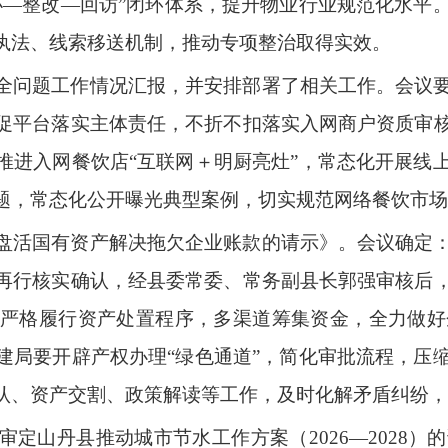
办
—
整改
—
回访
”
闭环体系，提升物业行业规范化水平
执法、线索移送机制，推动专项整治取得实效。
全问题工作情况汇报，并安排部署了相关工作。
会议
促平台落实主体责任，不折不扣落实入网商户资质审
推进入网餐饮店
“
互联网
＋
明厨亮灶
”
，常态化开展线
题，常态化公开曝光典型案例，切实规范网络餐饮市场
盘活国有资产解决拖欠企业账款的请示》。
会议确定
再行核实确认，经县委常委、常务副县长郭强审核后
严格履行资产处置程序，多渠道筹集资金，全力做好
建局要开辟产权办理
“
绿色通道
”
，简化审批流程，压
认、资产交割、政策解读等工作，及时化解矛盾纠纷，
审定山丹县推动城市节水工作方案
（
2026—2028
）
的