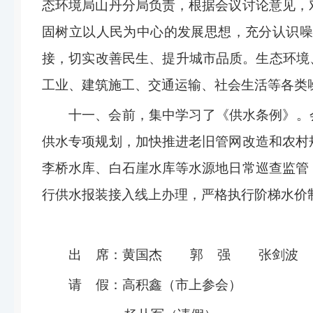
态环境局山丹分局
负责，根据会议讨论意见，
固树立以人民为中心的发展思想，充分认识噪
接，
切实
改善民生、提升城市品质。生态环境
工业、建筑施工、交通运输、社会生活等各类
十一
、
会前，集中学习了《
供水
条例》。
供水专项规划，加快推进老旧管网改造和农村
李桥水库、白石崖水库等水源地日常巡查监管
行供水报装接入线上办理，严格执行阶梯水价
出
席：
黄国杰
郭
强
张剑
请
假：
高积鑫（市上参会）