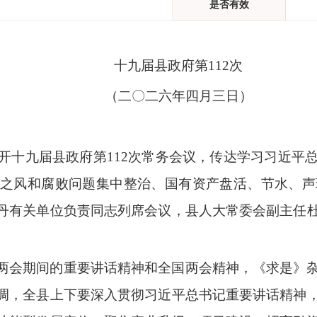
是否有效
十九届县政府第
112
次
（二
〇
二
六
年
四
月
三
日）
开十九届县政府第
112
次常务会议，
传达学习习近平
之风和腐败问题集中整治、国有资产盘活、节水、声
丹有关单位负责同志列席会议，县
人大常委会副主任
两会期间的重要讲话精神和全国两会精神，《求是》
调，
全县上下要深入贯彻习近平总书记重要讲话精神