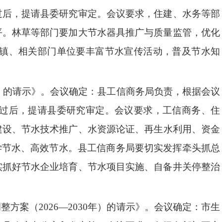
过后，提请县委研究审定。
会议要求
，
住建、水务等部
平。
林草等部门要
加大节水器具推广与质量监管，优化
镇、相关部门单位要
丰富节水宣传活动，普及节水知
）的请示》
。
会议确定：
县工信商务局
负责，根据会议
过后，提请县委研究审定
。
会议要求
，
工信商务、住
建设
、
节水
技术推广、
水资源论证、
再生水利用、资金
学节水、高效节水。县工信商务局
要
切实发挥牵头抓总
实抓好节水企业培育、节水项目实施、自备井关停整治
调整方案（
2026—2030
年）的请示》。
会议确定：
市生