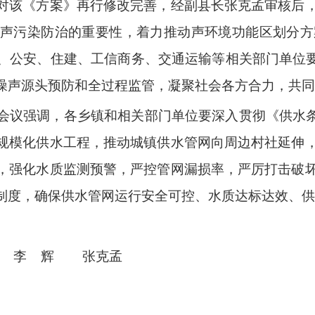
对该《方案》再行
修改完善，经副县长张克孟审核后
声污染防治
的重要性，着力推动
声环境功能区划
分
方
、公安、住建、工信
商务
、交通
运输
等相关部门单位
噪声源头预防和全过程监管
，凝聚社会各方合力，
共同
会议强调
，
各乡镇和相关部门单位要深入贯彻《供水
规模化供水工程，推动城镇供水管网向周边村社延伸
，强化水质监测预警，严控管网漏损率，严厉打击破
制度，确保供水管网运行安全可控、水质达标达效、供
波
李
辉
张克孟