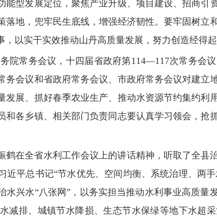
功能型发展定位，聚焦产业升级、项目建设、招商引
策落地，兜牢民生底线，增强经济韧性。要牢固树立
事，以实干实效推动山丹高质量发展，努力创造经得起
国务院常务会议，十四届省政府第
114—117
次常务会议
常务会议和省政府常务会议、市政府常务会议对建立
量发展、抓好春季农业生产、推动水资源节约集约利
员和各乡镇、相关部门负责同志要认真学习领会，抢
振鹤在全省水利工作会议上的讲话精神，听取了全县
习近平总书记
“
节水优先、空间均衡、系统治理、两手
治水兴水
“
八张网
”
，以务实担当推动水利事业高质量
水减排、城镇节水降损、生态节水保绿等地下水超采