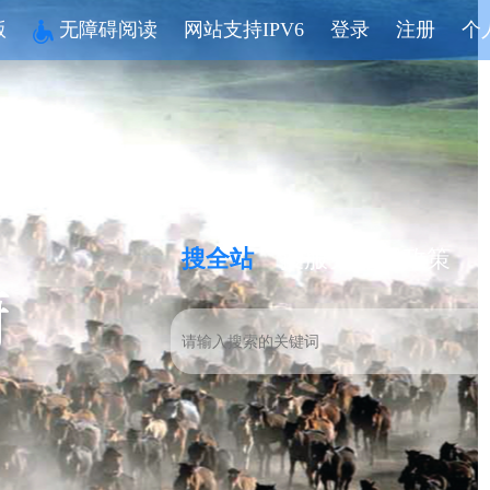
版
无障碍阅读
网站支持IPV6
登录
注册
个
搜全站
搜服务
搜政策