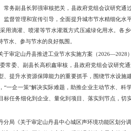
、常务副县长郭强审核把关，县政府党组会议研究通
、监督管理和宣传引导，全面提升城市节水精细化水
采用滴灌、喷灌等节水灌溉方式压减绿化用水
。各乡
持节水、参与节水的良好氛围。
关于审定山丹县推进工业节水实施方案（
2026—2028
县委常委、副县长高积鑫审核，县政府党组会议研究通
型
、提升水资源保障能力的
重要抓手，围绕节水设施
，
“
一企一策
”
解决实际难题
，助推
企业主动节水、科
目标任务细化到企业、量化到项目、落实到节点，切
丹分局《关于审定山丹县中心城区声环境功能区划分