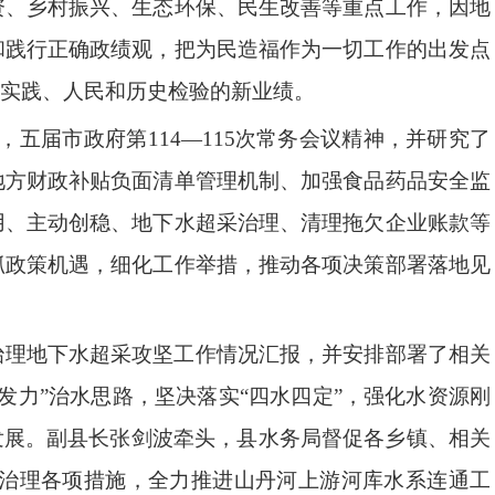
资、乡村振兴、生态环保、民生改善等重点工作，因地
和践行正确政绩观，把为民造福作为一切工作的出发点
实践、人民和历史检验的新业绩。
，五届市政府第
114—115
次常务会议精神，
并研究
了
地方财政补贴负面清单管理机制、加强食品药品安全监
用、主动创稳、地下水超采治理、清理拖欠企业账款等
抓政策机遇，细化工作举措，推动各项决策部署落地见
治理地下水超采攻坚工作情况汇报，并安排部署了相关
发力
”
治水思路，坚决落实
“
四水四定
”
，强化水资源刚
发展。副县长张剑波牵头，县水务局督促各乡镇、相关
治理各项措施，全力推进山丹河上游河库水系连通工