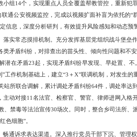
帮教小组14个，实现重点人员全覆盖帮教管控，重新犯
向联通公安视频监控，完成以视频扩面补盲为依托的“
稳定信息，深度分析研判，有效提升风险感知和动态预
”。落实常态摸排机制。充分发挥基层党组织战斗堡垒
类矛盾纠纷，对排查出的苗头性、倾向性问题和不安定
解潜在矛盾23起，实现矛盾纠纷早发现、早处置、不
到”工作机制基础上，建立“3＋X”联调机制，对发生
关站所联合调解，累计调处矛盾纠纷64件，调处率达到
制，主动对接11名法官、检察官、警官、律师进网入格
邪教、禁毒等法治宣传30场次。同时，整合乡司法所、
红色细胞”。
。畅通诉求表达渠道。深入推行党员干部下沉、管理权