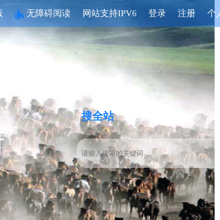
版
无障碍阅读
网站支持IPV6
登录
注册
个
搜全站
搜服务
搜政策