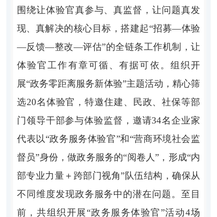
围绕让体验官真参与、真监督，让问题真发
现、真解决的核心目标，搭建起
“
招募
—
体验
—
反馈
—
整改
—
评估
”
的全链条工作机制，让
体验官工作有章可循、有据可依。组织开
展
“
政务零距离服务新体验
”
主题活动，精心筛
选
20
名体验官，特邀住建、民政、社保等部
门领导干部参与体验监督，
邀请
34
名企业家
代表以
“
政务服务体验官
”
和
“
营商环境社会监
督员
”
身份，做政务服务的
“
阅卷人
”
，
形成
“
内
部专业力量
＋
跨部门视角
”
队伍结构，确保从
不同维度发现政务服务中的潜在问题。
至目
前，
共组织开展
“
政务服务体验官
”
活动
4
场