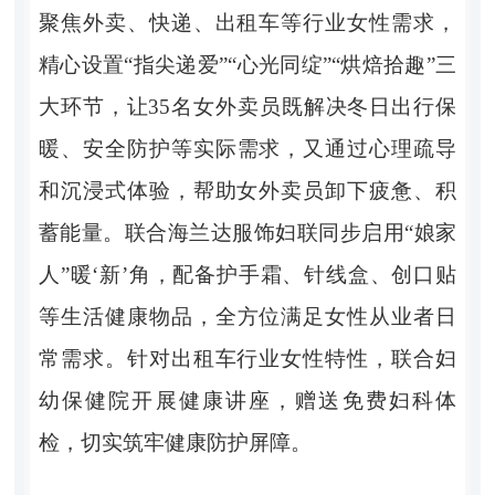
聚焦外卖、快递、出租车等行业女性需求，
精心设置
“
指尖递爱
”“
心光同绽
”“
烘焙拾趣
”
三
大环节，让
35
名女外卖员既解决冬日出行保
暖、安全防护
等实际需求，又通过心理疏导
和沉浸式体验，帮助女外卖员卸下疲惫、积
蓄能量。
联合
海兰达服饰妇联同步启用
“
娘家
人
”
暖
‘
新
’
角，配备护手霜、针线盒、创口贴
等
生活健康物品
，全方位满足女性从业者日
常需求。针对出租车行业女性特性，联合妇
幼保健院开展健康讲座
，
赠送免费妇科体
检，切实筑牢健康防护屏障。