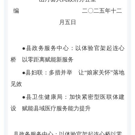
编
二
〇
二五年十二
月五日
●
县政务服务中心：以体验官架起连心
桥
以零距离赋能新服务
●
县妇联：多措并举 让
“
娘家关怀
”
落地
见效
●
县
卫生健康局：加快紧密型医联体建
设
赋能县域医疗服务能力提升
县政务服务中心：以体验官架起连心桥
以零