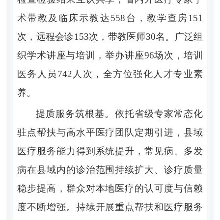
术带教及临床示教达
558
台，教学查房
151
次，远程会诊
153
次，带教医师
30
名。广泛组
织学术讲座与培训，举办讲座
96
场次，培训
医务人员
742
人次，全方位强化人才专业素
养。
提质服务筑根基。
依托省级专家常态化
驻点帮扶与高水平医疗团队定期引进，县域
医疗服务能力得到系统提升，常见病、多发
病在县域内的诊治范围持续扩大、诊疗质量
稳步提高，群众对本地医疗的认可度与信赖
度不断增强。持续开展重点帮扶和医疗服务