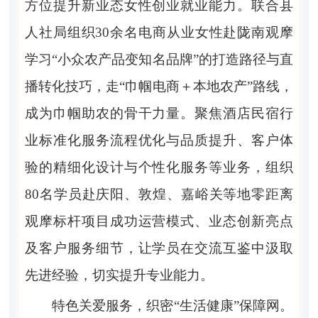
方位提升新业态女性创业就业能力。联合县
人社局组织
30
余名电商从业女性赴陇南观摩
学习
“
小众农产品变知名品牌
”
的打造路径与直
播转化技巧，走
“
巾帼电商
＋
本地农产
”
路线，
成为巾帼助农的骨干力量。聚焦酒店民宿行
业标准化服务流程优化与品质提升、客户体
验的精细化设计与个性化服务等业务，组织
80
名学员赴庆阳、敦煌、嘉峪关等地零距离
观摩标杆项目成功运营模式、业态创新亮点
及客户服务细节，让学员在交流互鉴中汲取
先进经验，切实提升专业能力。
特色关爱服务，织密
“生活健康”保障网
。