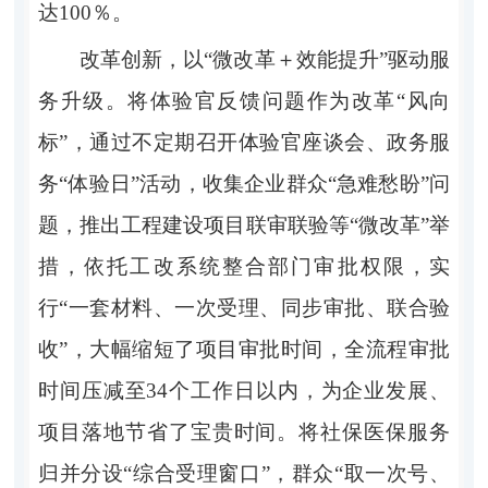
达
100％
。
改革创新，以
“微改革＋效能提升”驱动服
务升级。
将体验官反馈问题作为改革
“
风向
标
”
，通过不定期召开体验官座谈会、政务服
务
“
体验日
”
活动，收集企业群众
“
急难愁盼
”
问
题，推出工
程建设项目联审联验等
“
微改革
”
举
措
，
依托工改系统整合部门审批权限，实
行
“
一套材料、一次受理、同步审批、联合验
收
”
，大幅缩短了项目审批时间，全流程审批
时间压减至
34
个工作日以
内，为企业发展
、
项目落地
节省了宝贵时间。将社保医保服务
归并分设
“
综合受理窗口
”
，群众
“
取一次号、