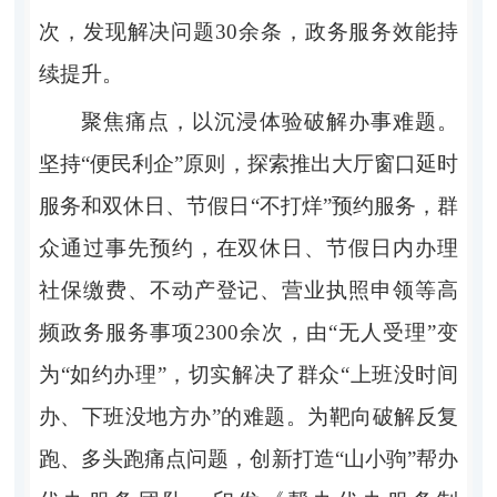
次，发现解决问题
30
余条，政务服务效能持
续提升。
聚焦痛点，以沉浸体验破解办事难题。
坚持
“
便民利企
”
原则，探索推出大厅窗口延时
服务和双休日、节假日
“
不打烊
”
预约服务
，
群
众通过事先预约，在双休日、节假日内办理
社保缴费、不动产登记、营业执照申领等高
频政务服务事项
2300
余次，由
“
无人受理
”
变
为
“
如约办理
”
，切实解决了群众
“
上班没时间
办、下班没地方办
”
的难题。为靶向破解反复
跑、多头跑痛点问题，创新打造
“
山小驹
”
帮办