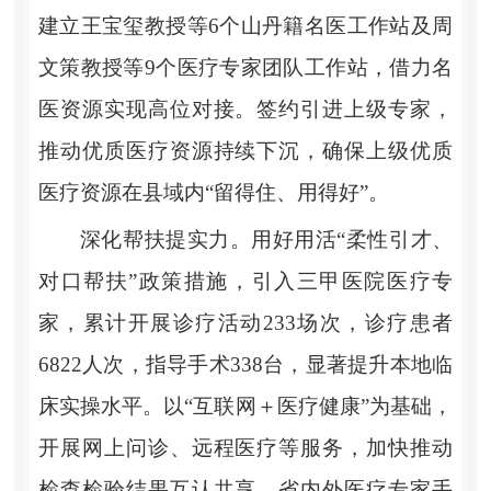
建立王宝玺教授等
6
个山丹籍名医工作站及周
文策教授等
9
个医疗专家团队工作站，借力名
医资源实现高位对接。签约引进上级专家，
推动优质医疗资源持续下沉，
确保
上级优质
医疗资源在县域内
“
留得住、用得好
”
。
深化帮扶提实力。
用好用活
“
柔性引才、
对口帮扶
”
政策措施，引入三甲医院医疗专
家，累计开展诊疗活动
233
场次，诊疗患者
6822
人次，指导手术
338
台，显著提升本地临
床实操水平。以
“
互联网
＋
医疗健康
”
为基础，
开展网上问诊、远程医疗等服务，加快推动
检查检验结果互认共享，省内外医疗专家手