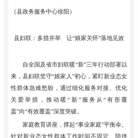
（县政务服务中心
徐阳）
县妇联：多措并举
让
“娘家关怀”落地见效
自全国及省市妇联暖
“
新
”
三年行动部署以
来，县妇联坚守
“
娘家人
”
初心，紧盯新业态女
性群体急难愁盼，通过细化服务对接、优化
关爱举措，推动暖
“
新
”
服务从
“
有形覆
盖
”
向
“
有效覆盖
”
深度突破。
家庭教育讲座，撑起
“事业家庭”平衡伞。
针对
新业态女性群体工作时间不固定、陪伴