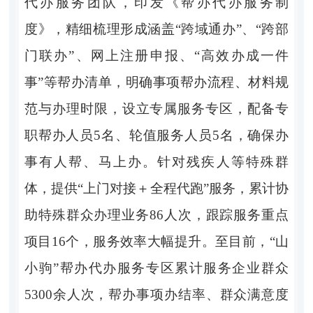
代办服务团队，印发《帮办代办服务制
度》，精细梳理形成涵盖
“
跨域通办
”
、
“
跨部
门联办
”
、网上注册申报、
“
高效办成一件
事
”
等帮办清单，明确事项帮办流程、材料规
范与办理时限，设立专属服务专区，配备专
职帮办人员
5
名、轮值服务人员
5
名，确保办
事有人帮、马上办。针对残疾人等特殊群
体，提供
“
上门对接
＋
全程代跑
”
服务，累计协
助特殊群众办理业务
86
人次，跟踪服务重点
项目
16
个，服务效率大幅提升。至目前，
“
山
小驹
”
帮办代办服务专区累计服务企业群众
5300
余人次，帮办事项办结率、群众满意度