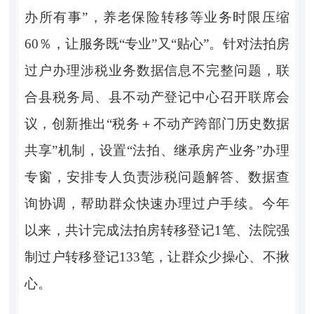
办所有事
”
，养老保险转移等业务时限压缩
60％
，让服务既
“
专业
”
又
“
贴心
”
。
针对
法拍房
过户
办理
涉税业务数据信息不完整
问题
，
联
合
县税务局、县不动产登记中心召开联席会
议，创新推出
“
税务
＋
不动产跨部门历史数据
共享
”
机制，设置
“
法拍、继承房产业务
”
办理
专窗，安排专人负责涉税问题解答、数据查
询协调，帮助群众快速办理过户手续。今
年
以来
，
共计完成法拍房转移登记
1
笔
、
法院强
制过户转移登记
133
笔，让群众少操心、
不
揪
心
。