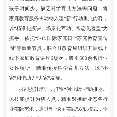
孩子时间少、缺乏科学育儿方法等问题，将
家庭教育服务主动纳入暖
“
新
”
行动重点内容，
以
“
精准化授课、场景化互动、常态化覆盖
”
为
抓手
，依托
“5·15
国际家庭日
”“
家庭教育宣传
周
”
等重要节点，联合县教育局组织开展线上
线下家庭教育讲座
6
场次，吸引
600
余名行业
女性聆听，
精准
传授科学育儿方法，以
“
小
家
”
和谐助力
“
大家
”
发展。
技能提升培训，打造
“创业就业”助推器
。
以技能提升为切入点，精准对接新业态各行
业实际需求，通过
“
理论
＋
实践
”
双轨模式，全