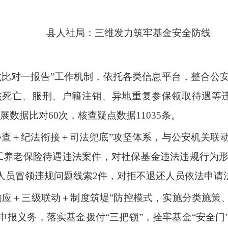
县人社局：三维发力筑牢基金安全防线
六比对一报告
”
工作机制，依托各类信息平台，整合公
焦死亡、服刑、户籍注销、异地重复参保领取待遇等
展数据比对
60
次，核查疑点数据
11035
条。
协查
＋
纪法衔接
＋
司法兜底
”
攻坚体系，与公安机关联
工养老保险待遇违法案件，对社保基金违法违规行为
人员冒领违规问题线索
2
件，对拒不退还人员依法申请
响应
＋
三级联动
＋
制度筑堤
”
防控模式，实施分类施策
申报义务，落实基金拨付
“
三把锁
”
，拴牢基金“
安全门