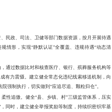
安、民政、司法、卫健等部门数据资源，按月开展待遇
违规情形，实现
“
静默认证
”
全覆盖、违规待遇
“
动态清
动，通过数据比对和核查医疗、银行、殡葬服务机构等
形成有力震慑。建立健全常态化违纪线索移送机制，向
法院强制执行，切实做到
“
应追尽追、颗粒归仓
”
。
、柔性追缴。健全
“
县、乡镇、村
”
三级监管体系，压实
”
，同时，建立健全举报奖励等制度，持续织密织牢基