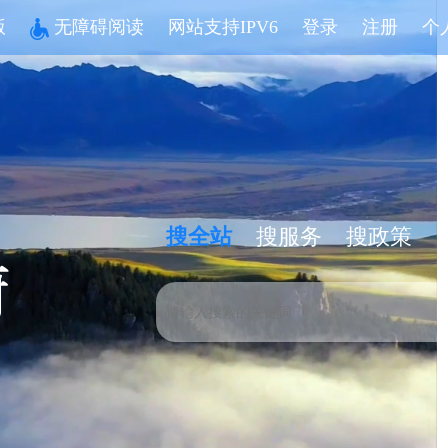
版
无障碍阅读
网站支持IPV6
登录
注册
个
搜全站
搜服务
搜政策