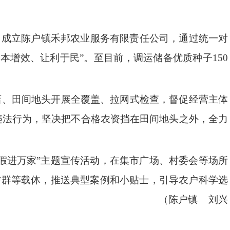
，成立陈户镇禾邦农业服务有限责任公司，通过统一对
降本增效、让利于民
”
。至目前，调运储备优质种子
150
店、田间地头开展全覆盖、拉网式检查，督促经营主体
违法行为，坚决把不合格农资挡在田间地头之外，全力
假进万家
”
主题宣传活动，在集市广场、村委会等场所
信群等载体，推送典型案例和小贴士，引导农户科学选
护春耕的良好氛围。
（陈户镇
刘兴