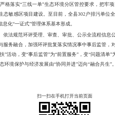
。
严格落实
“
三线一单
”
生态环境分区管控要求，把牢项
生态敏感区项目建设。至目前，全县
302
户排污单位
信息化
“
一证式
”
管理体系基本形成。
。
依法规范环评受理、审查、审批、公示全流程信息
与服务融合，加强环评批复落实情况事中事后监管，
扶
”
活动，变
“
事后监管
”
为
“
前置服务
”
，变
“
问题清单
”
态环境保护与经济发展由
“
协同并进
”
迈向
“
融合共生
”
扫一扫在手机打开当前页面