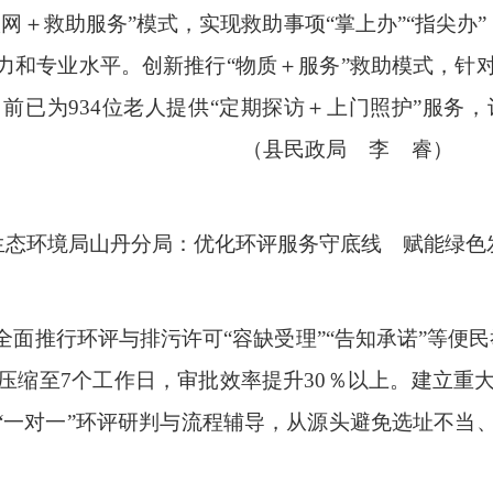
联网
＋
救助服务
”
模式，实现救助事项
“
掌上办
”“
指尖办
”
力和专业水平。创新推行
“
物质
＋
服务
”
救助模式，针
目前已为
934
位老人提供
“
定期探访
＋
上门照护
”
服务，
。
（县民政局
李 睿）
生态环境局山丹分局：优化环评服务守底线
赋能绿色
全面推行环评与排污许可
“
容缺受理
”“
告知承诺
”
等便民
压缩至
7
个工作日，审批效率提升
30％
以上。建立重
“
一对一
”
环评研判与流程辅导，从源头避免选址不当