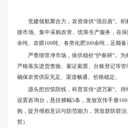
党建领航聚合力，农资保供
“
强后盾
”
。
积
接市场、集中采购农资、统筹生产服务，在保
余吨、农膜
100
吨、各类化肥
300
余吨，足额备
严查细管净市场，保供稳价
“
护春耕
”
。
为
严格落实进货查验、索证索票、台账登记等管
确保农资供应充足、渠道畅通、价格稳定。
源头把控筑防线，科普宣传
“
进万家
”
。
持
设置咨询台，悬挂横幅
5
条，发放宣传手册
100
购，提升维权意识与防
哲）