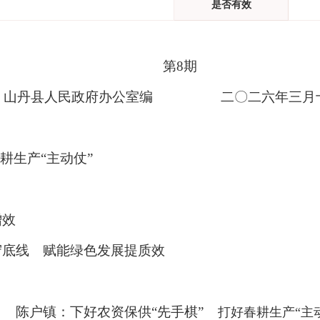
是否有效
第
8
期
山丹县人民政府办公室编
二〇二
六
年
三
月
耕生产
“
主动仗
”
增效
守底线 赋能绿色发展提质效
陈户镇：下好农资保供
“
先手棋
”
打好春耕生产
“
主