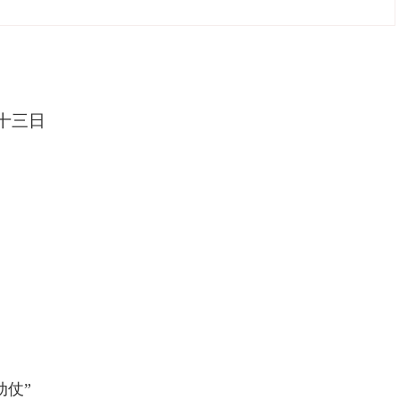
十三
日
动仗
”