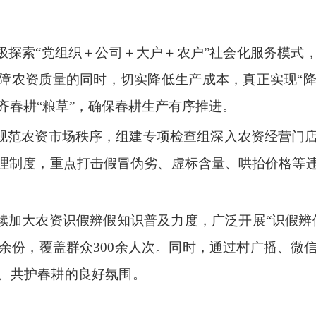
极探索
“
党组织
＋
公司
＋
大户
＋
农户
”
社会化服务模式
障农资质量的同时，切实降低生产成本，真正实现
“
齐春耕
“
粮草
”
，确保春耕生产有序推进。
规范农资市场秩序，组建专项检查组深入农资经营门
理制度，重点打击假冒伪劣、虚标含量、哄抬价格等
续加大农资识假辨假知识普及力度，广泛开展
“
识假辨
余份，覆盖群众
300
余人次。同时，通过村广播、微
范能力，营造群防群治、共