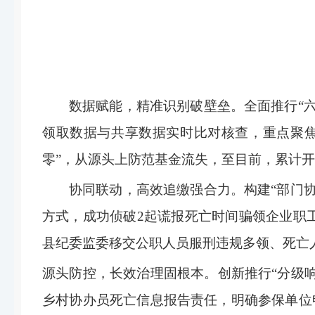
数据赋能，精准识别破壁垒。
全面推行
“
领取数据与共享数据实时比对核查，重点聚
零
”
，从源头上防范基金流失，至目前，累计开
协同联动，高效追缴强合力。
构建
“
部门
方式，成功侦破
2
起谎报死亡时间骗领企业职
县纪委监委移交公职人员服刑违规多领、死亡
源头防控，长效治理固根本。
创新推行
“
分级
乡村协办员死亡信息报告责任，明确参保单位