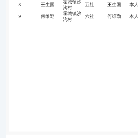
霍城镇沙
8
王生国
五社
王生国
本
沟村
霍城镇沙
9
何维勤
六社
何维勤
本
沟村