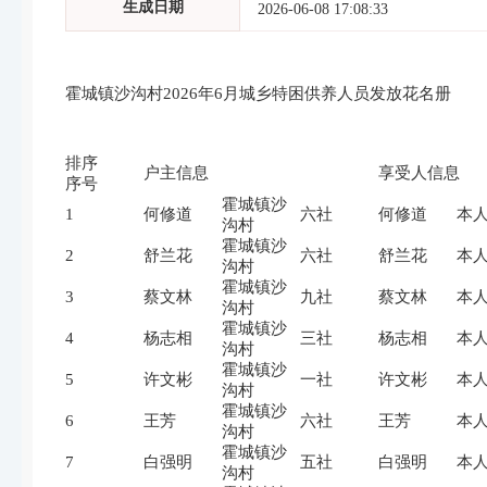
生成日期
2026-06-08 17:08:33
霍城镇沙沟村2026年6月城乡特困供养人员发放花名册
排序
户主信息
享受人信息
序号
霍城镇沙
1
何修道
六社
何修道
本
沟村
霍城镇沙
2
舒兰花
六社
舒兰花
本
沟村
霍城镇沙
3
蔡文林
九社
蔡文林
本
沟村
霍城镇沙
4
杨志相
三社
杨志相
本
沟村
霍城镇沙
5
许文彬
一社
许文彬
本
沟村
霍城镇沙
6
王芳
六社
王芳
本
沟村
霍城镇沙
7
白强明
五社
白强明
本
沟村