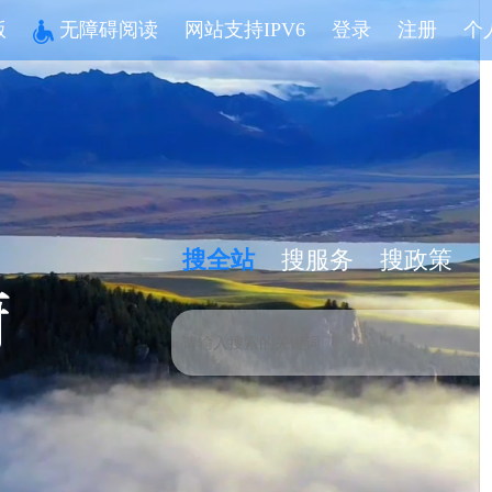
版
无障碍阅读
网站支持IPV6
登录
注册
个
搜全站
搜服务
搜政策