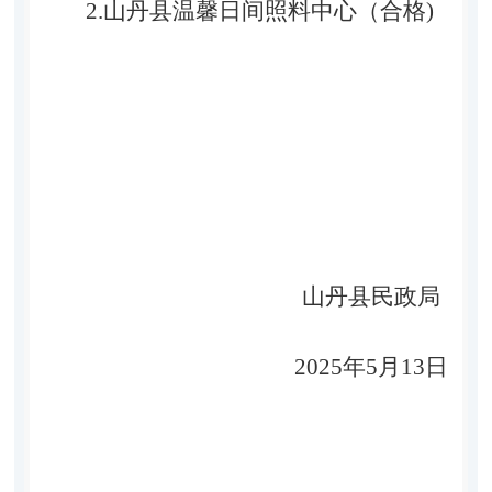
2.
山丹县温馨日间照料中心（合格
)
山丹县民政局
2025
年
5
月
13
日