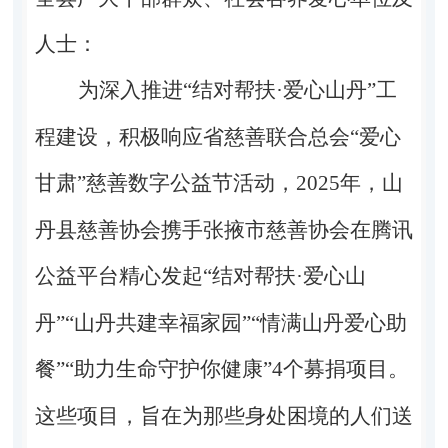
人士：
为深入推进
“结对帮扶
·
爱心
山丹
”工
程建设，
积极响应省慈善联合总会“爱心
甘肃”慈善数字公益节活动，
2025
年，山
丹县慈善协会携手张掖市慈善协会在腾讯
公益平台精心发起“结对帮扶
·
爱心山
丹”“山丹共建幸福家园”“情满山丹爱心助
餐”“助力生命守护你健康”
4
个募捐项目。
这些项目，旨在为那些身处困境的人们送