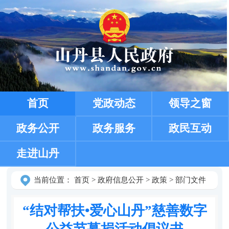
首页
党政动态
领导之窗
政务公开
政务服务
政民互动
走进山丹
当前位置：
首页
>
政府信息公开
>
政策
>
部门文件
“结对帮扶•爱心山丹”慈善数字
公益节募捐活动倡议书