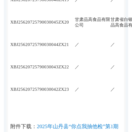
甘肃品高食品有限
甘肃省白
XBJ25620725790030045ZX
20
公司
品高食品
XBJ25620725790030044ZX
21
／
／
XBJ25620725790030043ZX
22
／
／
XBJ25620725790030042ZX
23
／
／
附件下载：
2025年山丹县“你点我抽他检”第1期