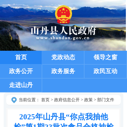
首页
党政动态
领导之窗
政务公开
政务服务
政民互动
走进山丹
当前位置：
首页
>
政府信息公开
>
政策
>
部门文件
2025年山丹县“你点我抽他
检”第1期23批次食品合格抽检