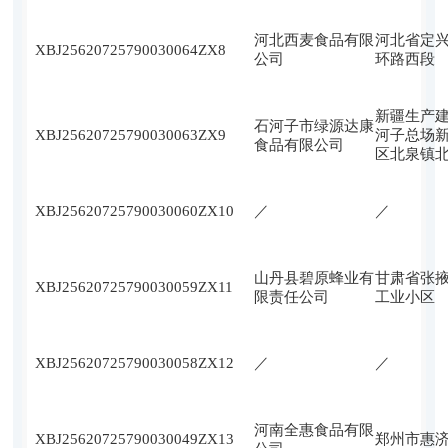
河北西麦食品有限
河北省定
XBJ25620725790030064ZX
8
公司
环路西段
新疆生产
石河子市绿源达康
XBJ25620725790030063ZX
9
河子总场
食品有限公司
区北泉镇北
XBJ25620725790030060ZX
10
／
／
山丹县碧原蜂业有
甘肃省张
XBJ25620725790030059ZX
11
限责任公司
工业小区
XBJ25620725790030058ZX
12
／
／
河南全惠食品有限
XBJ25620725790030049ZX
13
郑州市惠