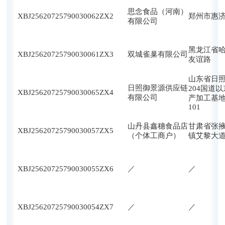
思念食品（河南）
XBJ25620725790030062ZX
2
郑州市惠济
有限公司
黑龙江省
XBJ25620725790030061ZX
3
双城雀巢有限公司
友谊路
山东省日
日照御景源供应链
204国道
XBJ25620725790030065ZX
4
有限公司
产加工基地
101
山丹县鑫穗食品店
甘肃省张
XBJ25620725790030057ZX
5
（个体工商户）
镇艾黎大道
XBJ25620725790030055ZX
6
／
／
XBJ25620725790030054ZX
7
／
／