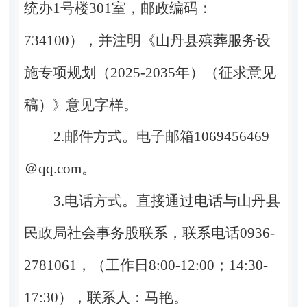
统办
1
号楼
301
室，邮政编码：
734100
），并注明《山丹县殡葬服务设
施专项规划（
2025-2035
年）（征求意见
稿）
意见字样。
》
2.
邮件方式。电子邮箱
1069456469
＠
qq.com
。
3.
电话方式。直接通过电话与山丹县
民政局社会事务股联系，联系电话
0936-
2781061
，（工作日
8:00-12:00
；
14:30-
17:30
），联系人：马艳。