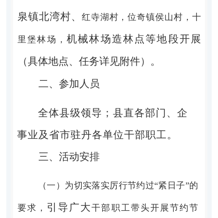
泉镇北湾村、
红寺湖村，
位奇镇侯山村，
十
机械林场造林点等地段
开展
里堡林场，
（具体地点、任务详见附件）。
二、参加人员
全体县级领导；县直各部门、企
事业及省市驻丹各单位干
部职工。
三、活动安排
（一）为切实落实厉行节约过
“紧日子”的
引导广大
要求，
干部职工带头开展节约节