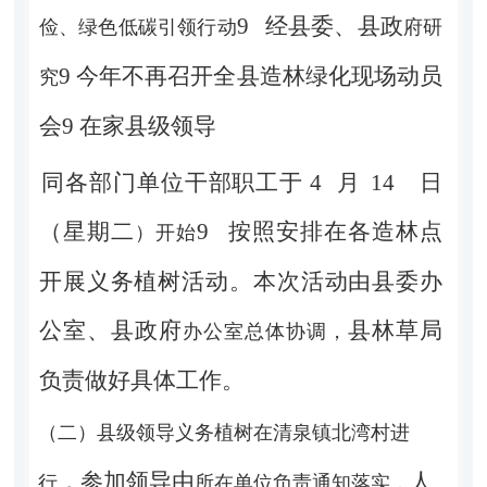
9
经县委、县政
俭、绿色低碳引领行动
府研
9 今年不再召开全县造林绿化现场动员
究
会9 在家县级领导
同各部门单位干部职工于
4
月
14
日
（星期二
9
按照安排
在各造林点
）开始
开展义务植树活动。本次活动由县委办
公室、县政府
县林草局
办公室总体协调，
负责做好具体工作。
（二）县级领导义务植树在清泉镇北湾村进
，参加领导由
人
行
所在单位负责通知落实，