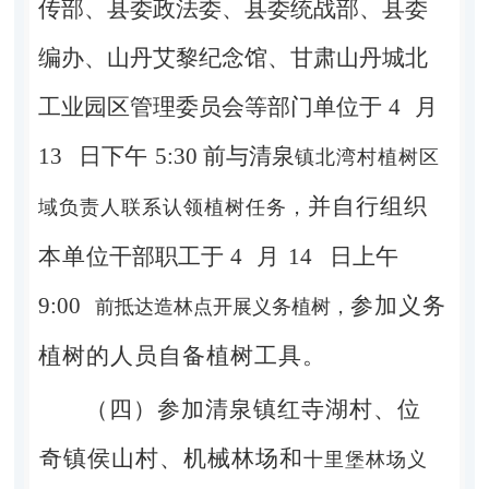
传部、县委政
法委、县委统战部、县委
编办、山丹艾黎纪
念馆、甘肃山丹城北
工业园区管理委员会等部门单位于
4
月
13
日下午
5:30
前与清泉
镇北湾村植树区
并自行组织
域负责人联系认领植树任务，
本单
位干部职工于
4
月
14
日上午
9:00
参加义务
前抵达造林点开展义务植树，
植树的人员自备植树工具。
（四）参加清泉镇红寺湖村、位
奇镇侯山村、机械林场和
十里堡林场义