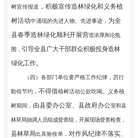
，积极宣传造林绿化和义务植
树宣传报道
树活动
为全
中涌现的先进人物、先进事迹，
县春季造
林绿化顺利开展营
造浓厚舆论氛
引导全县广大干部群众积
极投身造林
围，
绿化工作。
（四）各部门单位要严格工作纪律，
厉行
不得借
勤俭节约，
植树活动公款吃喝。义务植
由县委办公室、县政府办公
树期间，
室和县
林草局抽调人员组成督查组，
开展现场督查检查，
县林草局
对作风纪律不落实、
出具验收单，