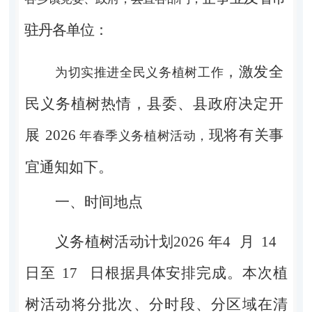
驻丹各单位：
，激发全
为切实推进全民义务植树工作
民义务植树热情，
县
委、县政府决定开
展
2026
现将有关事
年春季义务植树活动，
宜
通知如下。
一、时间地点
义务植树活动计划
2026
年
4
月
14
日至
17
日根
据具体安排
完成。本次植
树活动将分批次、分时段、分区域在清