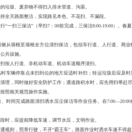
生的垃圾、废弃物不得扫入排水管道、沟渠。
保持全天路面整洁，实现路见本色、不花扫、不漏段。
一扫三保洁”（早扫7：00前完成，三保洁8:00-19:00）。春
两侧从墙根至墙根全方位清扫保洁，包括车行道、人行道、商业
关公共设施。
清扫按人行道、非机动车道、机动车道顺序清扫。
临时车辆停靠点未扫到位的地方应适时补扫；转运垃圾后应及时
时清理，同时做好安全防护工作；遇道路积水时，应先用扫帚赶
应按照相关规范操作实施。
、时间完成路面清扫洒水压尘保洁等作业任务。在7:00—20:
路段时，应提前降低车速，调节水压，文明作业。
通规则，照章行驶，不开“霸王车”，路面作业时洒水车速不得超过