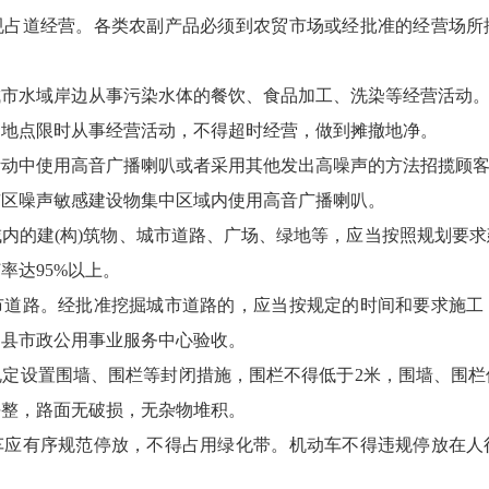
规占道经营。各类农副产品必须到农贸市场或经批准的经营场所
城市水域岸边从事污染水体的餐饮、食品加工、洗染等经营活动
定地点限时从事经营活动，不得超时经营，做到摊撤地净。
活动中使用高音广播喇叭或者采用其他发出高噪声的方法招揽顾
市区噪声敏感建设物集中区域内使用高音广播喇叭。
内的建(构)筑物、城市道路、广场、绿地等，应当按照规划要
率达95%以上。
市道路。经批准挖掘城市道路的，应当按规定的时间和要求施工
知县市政公用事业服务中心验收。
规定设置围墙、围栏等封闭措施，围栏不得低于2米，围墙、围栏
平整，路面无破损，无杂物堆积。
车应有序规范停放，不得占用绿化带。机动车不得违规停放在人