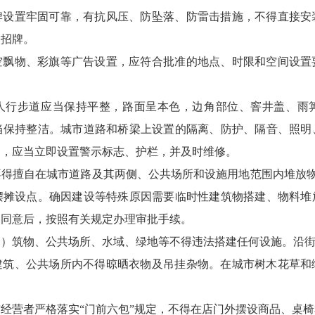
牌设置牢固可靠，有抗风压、防坠落、防雷击措施，不得直接安
和招牌。
空飘物、彩旗等广告设置，应符合批准的地点、时限和空间设置
人行步道应当保持平整，路面呈本色，边角部位、窨井盖、雨
当保持整洁。城市道路和桥梁上设置的隔离、防护、隔音、照明
的，应当立即设置警示标志、护栏，并及时维修。
得擅自在城市道路及其两侧、公共场所和设施用地范围内堆放物
摆摊设点。确因建设等特殊原因需要临时性建筑物搭建、物料堆
门同意后，按照有关规定办理审批手续。
构）筑物、公共场所、水域、绿地等不得违法搭建任何设施。沿
建筑、公共场所内不得晾晒衣物及吊挂杂物。在城市树木花草和
经营者严格落实“门前六包”规定，不得在店门外摆设商品、桌