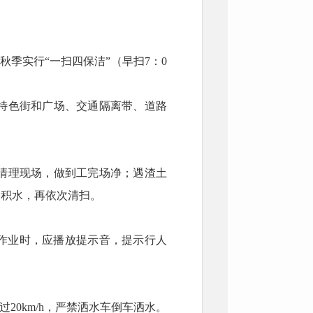
夏秋季实行“一扫四保洁”（早扫7：0
特色街和广场、交通隔离带、道路
清理现场，做到工完场净；遇渣土
尽积水，再依次清扫。
00作业时，应播放提示音，提示行人
20km/h，严禁洒水车倒车洒水。