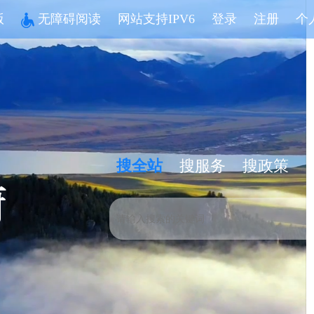
版
无障碍阅读
网站支持IPV6
登录
注册
个
搜全站
搜服务
搜政策