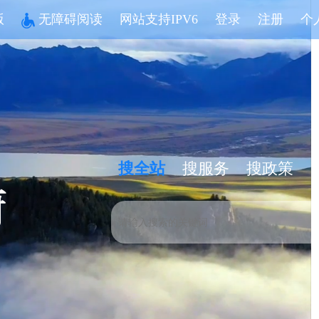
版
无障碍阅读
网站支持IPV6
登录
注册
个
搜全站
搜服务
搜政策