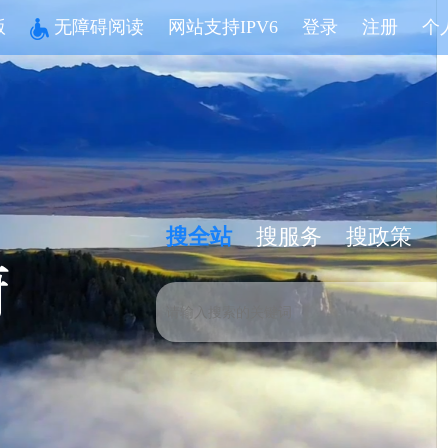
版
无障碍阅读
网站支持IPV6
登录
注册
个
搜全站
搜服务
搜政策