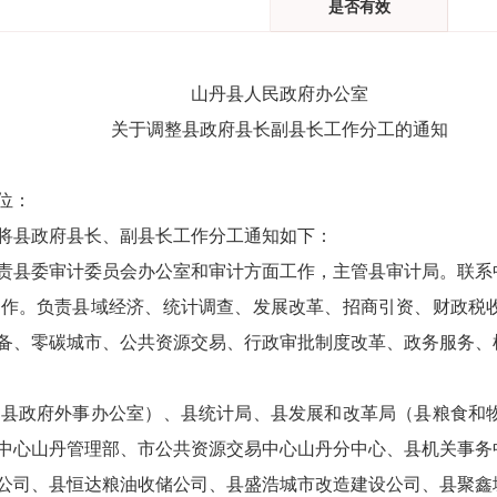
是否有效
山丹县人民政府办公室
关于
调整县政府县长副县长工作分工
的通知
位：
将
县政府县长
、
副县长工作分工
通知如下：
责县委审计委员会办公室
和审计方面工作
，主管县审计局。联系
工作。负责县域经济、统计调查、发展改革、招商引资、财政税
备、零碳城市、公共资源交易、行政审批制度改革、政务服务、
、县政府外事办公室）、县统计局、县发
展和
改
革
局（县粮食和
中心山丹管理部、市公共资源交易中心山丹分中心、县机关事务
公司
、
县恒达粮油收储公司
、
县盛浩城市改造建设公司
、
县聚鑫