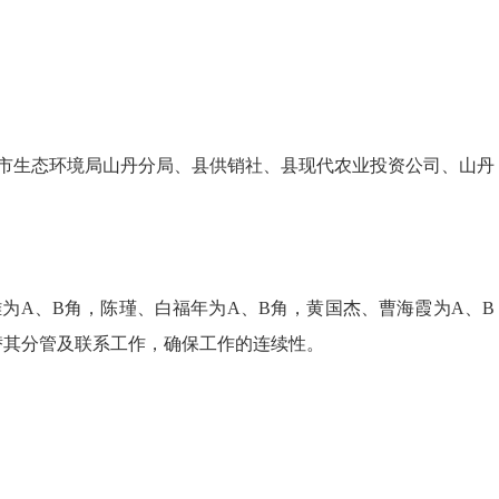
市生态环境局山丹分局、县供销社、县现代农业投资公司
、
山丹
雄为
A
、
B
角，陈瑾
、
白福年为
A
、
B
角，黄国杰、曹海霞为
A
、
B
替其分管及联系工作，确保工作的连续性。