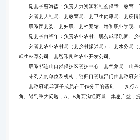
副县长曹海霞：
负责人力资源和社会保障、教育、
分
管县人社局、县教育局、县卫生健康局、县疫情
联系团县委、县妇联、县档案馆、培黎职业学院、
副县长白福年：
负责农业农村、脱贫成果巩固、乡
分管县农业农村局（县乡村振兴局）、县水务局（
耘生林草公司
、县智禾良种农业开发公司。
联系祁连山自然保护区管
护中心
、县气象局、山丹
未
列入的单位及机构，随归口管理部门由县政府分
县政府领导班子成员在工作分工的基础上，实行
A
角。遇到重大问题，
A
、
B
角要沟通商量、集思广益，
山丹县人民
20