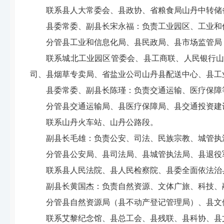
联系县人大常委会、县政协、省粮食局山丹中转储
县委常委、副县长宋永福：
负责工业园区、工业和
分管县工业和信息化局、县民政局、县市场监管局
联系城北工业园区管委会、县工商联、人民银行
司、县烟草专卖局、省盐业公司山丹县配送中心
、
县工
县委常委、副县长陈瑾：
负责交通运输、医疗保障
分管县交通运输局、
县
医疗保障局
、
县交通投资建
联系山丹火车站、山丹公路段。
副县长毛雄：
负责公安、司法、民族宗教、城管执
分
管县公安局、县司法局、县城管执法局、县退役
联系县人民法院、县人民检察院、县委全面依法治县
副县长黄国杰：
负责自然资源、文体广旅、科技、
分管县自然资源局（县不动产登记管理局）、县文
联系艾黎纪念馆、县总工会、县残联、县科协、县