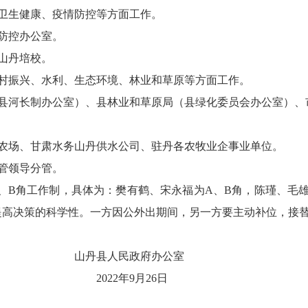
卫生健康、疫情防控等方面工作。
防控办公室。
山丹培校。
村振兴、水利、生态环境、林业和草原
等
方面工作。
县河长
制
办
公室
）、县林业和草原局（县绿化委员会办公室）、
农场、甘肃水务山丹供水公司
、
驻丹各农牧业企事业单位。
管领导分管。
、
B
角工作制，具体为：樊有鹤、宋永福为
A
、
B
角，陈瑾、毛
提高决策的科学性。一方因公外出期间，另一方要主动补位，接
政府办公室
2
2
年
9
月
26
日