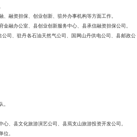
。
融、融资担保、创业创新、
驻外办事机构
等方面工作。
府金融办公室、县创业创新服务中心
、
县承信融资担保公司
。
信公司、驻丹各石油天然气公司、
国网
山丹供电公司、县邮政公
队。
中心、县文化旅游演艺公司
、
县焉支山旅游投资开发公司
。
单位。