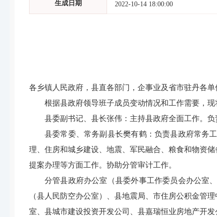
生成日期
2022-10-14 18:00:00
各乡镇人民政府，县
直各
部门
，企事业及省市驻丹各单
根据县政府领导班子成员变动情况
和工作需要，现
县委副书记、县长张伟：
主持县政府全面工作。负
县委常委、
常务
副县长樊有鹤：
负责县政府常务
理、住房和城乡建设、地震、军民融合、粮食和物资储
提案办理等方面工作。协助分管审计工作。
分管县政府办公室（县委外事工作委员会办公室
（县人
民
防
空
办
公室
）、县地震局、市住房公积金管理
室、
县城市建设投资开发公司
、
县嘉瑞恒业房地产开发