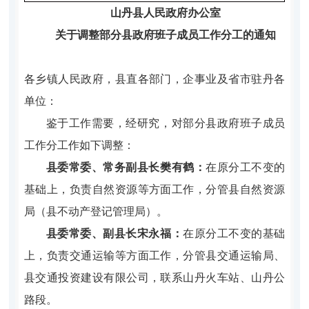
山丹县人民政府办公室
关于调整
部分县政府班子成员
工作分工的
通知
各乡镇人民政府，县直各部门，企事业及省市驻丹各
单位：
鉴于工作需要，经研究，对部分县政府班子成员
工作分工作如下调整
：
县委常委、常务副县长樊有鹤：
在原分工不变的
基础上，负
责
自然资源
等方面工作，
分管
县自然资源
局（县不动产登记管理
局
）
。
县委常委、副县长宋永福：
在原分工不变的基础
上，负责
交通运输
等方面
工作，
分管
县
交通运输局
、
县交通投资建设
有限
公司
，
联系
山丹火车站、山丹公
路段。