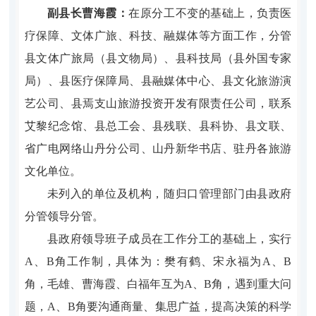
副县长曹海霞：
在原分工不变的基础上，负责医
疗保障
、
文体广旅、科技、融媒体
等方面
工作，
分管
县文体广旅局（县文物局）、县科技局（县外国专家
局）、
县
医疗保障局
、
县融媒体中心、县文化旅游演
艺公司
、
县焉支山旅游投资开发
有限责任
公司
，
联系
艾黎纪念馆、县总工会、县残联、县科协、县文联、
省广电网络山丹分公司、山丹新华书店、驻丹各旅游
文化单位。
未列入的单位及机构，随归口管理部门由县政府
分管领导分管。
县政府领导班子成员在工作分工的基础上，实行
A
、
B
角工作制，具体为：樊有鹤
、
宋永福为
A
、
B
角，毛雄、曹海霞、白福年
互
为
A
、
B
角，遇到重大问
题，
A
、
B
角要沟通商量、集思广益，提高决策的科学