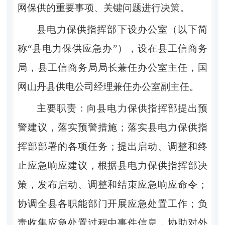
网保供的重要事项、关键问题进行决策。
县电力保供指挥部
下设办公室
（
以下简
称
“
县电力保供应急办
”）
，设在
县
工信商务
局
，县
工信商务局
局长兼任办公室主任，
国
网山丹县供电公司
经理兼任办公室副主任
。
主要职责：
向
县电力保供指挥部
提出预
警建议，落实预警措施；落实
县电力保供指
挥部
部署的各项任务；提出启动、调整和终
止应急响应建议，根据
县电力保供指挥部
决
策，发布启动、调整和结束应急响应命令；
协调全县各职能部门开展应急处置工作；负
责收集应急处置过程中事件信息，协助对外