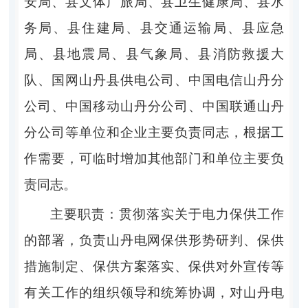
安局、
县
文体广旅局
、县
卫生健康局
、县
水
务局、
县
住建局
、县
交通运输局
、县
应急
局
、县
地震局
、县
气象局
、县
消防救援大
队
、
国网山丹县供电公司、
中国电信山丹分
公司
、
中国移动山丹分公司
、
中国联通山丹
分公司等单位和企业
主要
负责
同志
，
根据工
作需要，可
临时
增加其他部门和单位
主要
负
责同志
。
主要职责：
贯彻落实关于电力保供工作
的部署，负责山丹电网保供形势研判、保供
措施制定、保供方案落实、保供对外宣传等
有关工作的组织领导和统筹协调，对山丹电