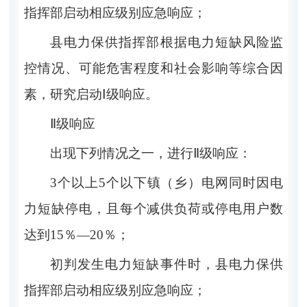
指挥部
启动相应级别应急响应；
县电力保供指挥部
根据电力短缺风险监
控情况、可能危害程度和社会影响等综合因
素，研究启动
Ⅰ
级响应。
Ⅱ
级响应
出现下列情况之一，进行
Ⅱ
级响应：
3
个以上
5
个以下镇（乡）电网同时因电
力短缺停电，且每个减供负荷或停电用户数
达到
15％—20％
；
初判发生电力短缺事件时，
县电力保供
指挥部
启动相应级别应急响应；