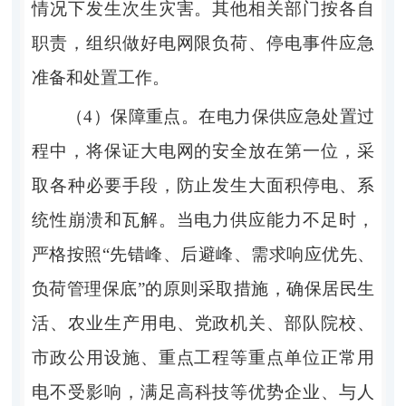
情况下发生次生灾害。其他相关部门按各自
职责，组织做好电网限负荷、停电事件应急
准备和处置工作。
（
4
）保
障
重点。
在电力保供应急处置过
程中，将保证大电网的安全放在第一位，采
取各种必要手段，防止发生大面积停电
、
系
统性崩溃和瓦解。当电力供应能力不足时，
严格
按照
“
先错峰、后避峰、需求响应优先、
负荷管理保底
”
的原则采取措施，确保居民生
活
、
农业生产用电
、
党政机关、部队院校、
市政公用设施、重点工程等重点单位正常用
电不受影响，
满足
高科技等优势企业、与人