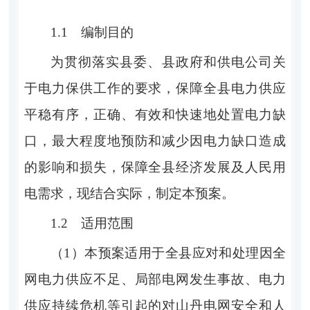
1.1
编制目的
为贯彻落实
县
委、
县
政府
和供电
公司关
于电力保供工作的要求，保障全
县
电力供应
平稳有序，正确、有效和快速地处置电力缺
口，最大程度地预防和减少因电力缺口造成
的影响和损失，保障全
县
经济发展及人民用
电需求
，现
结合实际，制定本预案。
1.2
适用范围
（
1
）本预案适用于
全县
应对和处理因全
网电力供应不足、局部电网发生事故
、
电力
供应持续危机等引起的对
山丹
电网安全和人