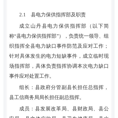
2.1
县电力保供指挥部
及职责
成立山丹
县电力保供指挥部（
以下简
称
“县电力保供指挥部”），
负责统一领导、组
织指挥
全县电力缺口事件防范及应对工作；
针对具体发生的电力短缺事件，成立临时现
场指挥部，具体负责指挥协调本次电力缺口
事件应对处置工作。
组长：
县政府分管
副县长
担任
总指挥
，
县工信商务
局
局长
担任副
总指挥
。
成员：
县
发
展
改
革
局、
县
财政局
、县
公