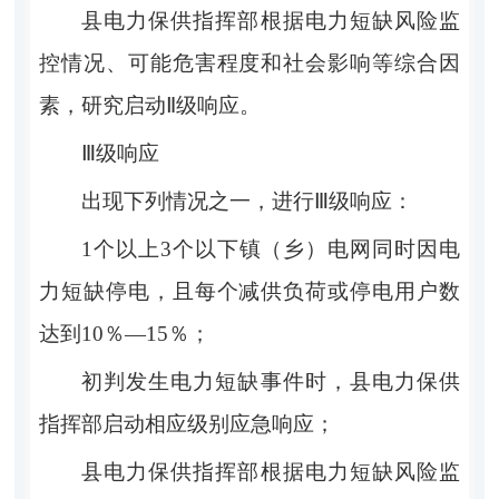
县电力保供指挥部
根据电力短缺风险监
控情况、可能危害程度和社会影响等综合因
素，研究启动
Ⅱ
级响应。
Ⅲ
级响应
出现下列情况之一，进行
Ⅲ
级响应：
1
个以上
3
个以下镇（乡）电网同时因电
力短缺停电，且每个减供负荷或停电用户数
达到
10％—15％
；
初判发生电力短缺事件时，
县电力保供
指挥部
启动相应级别应急响应；
县电力保供指挥部
根据电力短缺风险监