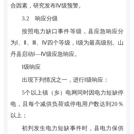
合因素，研究发布
Ⅳ
级预警。
3.2
响应分级
按照电力缺口事件等级，县应急响应分
为
Ⅰ
、
Ⅱ
、
Ⅲ
、
Ⅳ
四个等级，
Ⅰ
级为最高级别。山
丹县启动
Ⅰ
—
Ⅳ
级应急响应。
Ⅰ
级响应
出现下列情况之一，进行
Ⅰ
级响应：
5
个以上镇（乡）电网同时因电力短缺停
电，且每个减供负荷或停电用户数达到
20％
以上；
初判发生电力短缺事件时，
县电力保供