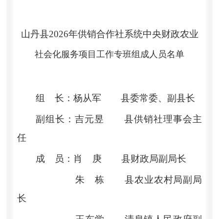
山丹县
2026
年供销合作社系统中央财政农业
社会化服务项目工作专班组成人员名单
组
长：
杨从军
县委常委、副县长
副组长：
吉元昱
县
供销社理事会主
任
成
员：
肖
庚
县财政局
副
局长
朱
栋
县
农业农村局副局
长