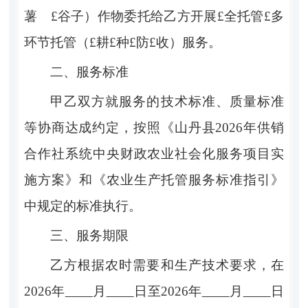
薯
£
谷子）
作物委托给乙方开展£
全托管
£
多
环节托管（
£
耕
£
种
£
防
£
收）
服务。
二、服务标准
甲乙双方就服务的技术标准、质量标准
等协商达成约定，按照《山丹县
2026
年供销
合作社系统中央财政农业社会化服务项目实
施方案》
和
《农业生产托管服务标准指引》
中规定的标准执行。
三、服务期限
乙方根据农时需要和生产技术要求，在
2026
年
月
日至
2026
年
月
日