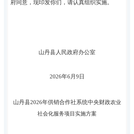
府同意
，
现印发你们，请认真组织实施。
山丹县
人民政府办公室
202
6
年
6
月
9
日
山丹县
202
6
年
供销合作社系统
中央财政
农业
社会化服务
项目
实施方案