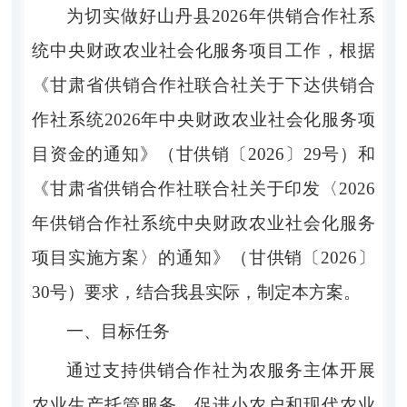
为切实做好
山丹县
202
6
年供销合作社
系
统
中央财政农业社会化服务
项目
工作，根据
《甘肃省供销合作社联合社关于下达
供销
合
作社系统
202
6
年
中央财政
农业社会化服务
项
目
资金的通知》（甘供销〔
202
6
〕
29
号）和
《甘肃省供销合作社联合社关于印发〈
202
6
年供销合作社系统中央财政农业社会化服务
项目实施方案〉的通知》（甘供销〔
202
6
〕
30
号）
要求
，结合我县实际，制定本方案。
一、目标任务
通过支持供销合作社为农服务主体开展
农业生产托管服务，促进小农户和现代农业