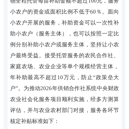
物全程托管每亩补助金额不超过
100
元，服务
小农户的资金或面积比例不低于
60
％。面向
小农户开展的服务，补助资金可以
一次性
补
助
小农户
（
服务
主体
）
，也可以按照一定比
例分别补助小农户
或
服务
主体
，坚持让小农
户最终受益。接受托管服务的农民合作社、
家庭农场、农业企业等单个规模经营主体，
年补助最高不超过
10
万元，防止
“
政策垒大
户
”
。为
推动
202
6
年供销合作社系统中央财政
农业社会化服务项目
顺利实施，经多方测算
评估，并与农
业农村部门对接
，
服务
各环节
核定补贴标准如下：