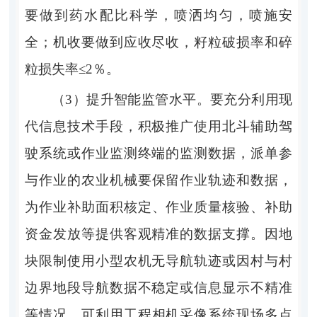
要做到药水配比科学，喷洒均匀，喷施安
全；机收要做到应收尽收，籽粒破损率和碎
粒损失率
≤2％
。
（
3
）提升智能监管水平。
要充分利用现
代信息技术手段，积极推广使用北斗辅助驾
驶系统或作业监测终端的监测数据，
派单参
与作业的农业机械
要
保留作业轨迹和数据，
为作业补助面积
核定、作业质量核验、补助
资金发放等提供客观精准的数据支撑。因地
块限制使用小型农机无导航轨迹或因村与村
边界地段导航数据不稳定或信息显示不精准
等情况，可
利
用工程相机采像系统现场多点