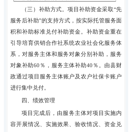
（
三
）
补助方式。
项目补助资金采取
“
先
服务后补助
”
的支持方式，按实际托管服务面
积和补助标准兑付补助资金。补助资金重在
引导培育供销合作社系统农业社会化服务体
系，对服务主体和服务对象
分别
补助，服务
对象补助
6
0
％
，服务主体补助
40
％
。由县财
政通过项目服务
主体
账户及农户社保卡账户
进行集中兑付。
四、绩效管理
项目完成后，由
服务
主体对项目实施内
容开展情况、实施效果、验收情况、资金兑