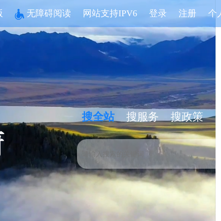
版
无障碍阅读
网站支持IPV6
登录
注册
个
搜全站
搜服务
搜政策