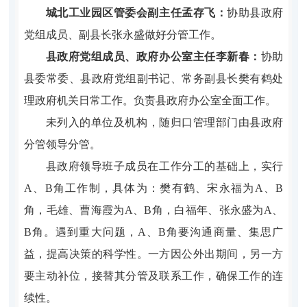
城北工业园区管委会副主任孟存飞：
协助县政府
党组成员、副县长张永盛做好分管工作。
县政府党组成员、政府办公室主任李新春：
协助
县委常委、县政府党组副书记、常务副县长樊有鹤处
理政府机关日常工作。负责县政府办公室全面工作。
未
列入的单位及机构，随归口管理部门由县政府
分管领导分管。
县政府领导班子成员在工作分工的基础上，实行
A
、
B
角工作制，具体为：樊有鹤、宋永福为
A
、
B
角，毛雄、曹海霞为
A
、
B
角，白福年、张永盛为
A
、
B
角。遇到重大问题，
A
、
B
角要沟通商量、集思广
益，提高决策的科学性。一方因公外出期间，另一方
要主动补位，接替其分管及联系工作，确保工作的连
续性。