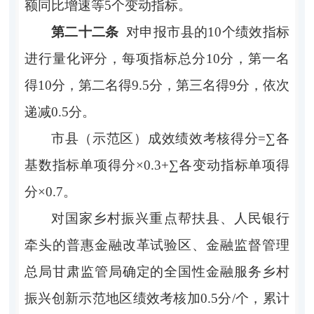
额同比增速等5个变动指标。
第二十二条
对申报市县的
10
个绩效指标
进行量化评分，每项指标总分
10
分，第一名
得
10
分，第二名得
9.5
分，第三名得
9
分，依次
递减
0.
5
分。
市县（示范区）成效绩效考核得分
=∑各
基数指标单项得分
×
0.3+
∑各变动指标单项得
分
×
0.7。
对国家乡村振兴重点帮扶县、人民银行
牵头的普惠金融改革试验区、金融监督管理
总局甘肃监管局确定的全国性金融服务乡村
振兴创新示范地区绩效考核加
0.5分/个，累计