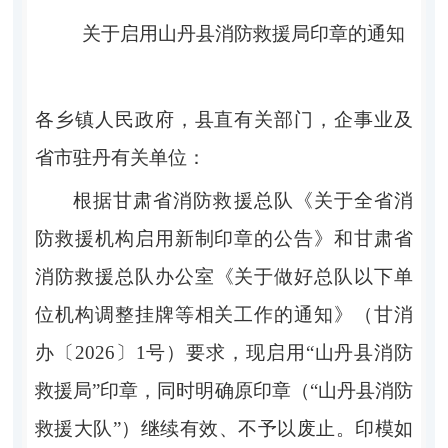
关于启用
山丹县消防救援局
印章的通知
各乡镇人民政府，县直有关部门，企事业及
省市驻丹有关单位：
根据
甘肃省消防救援总队
《关于全省消
防救援机构启用新制印章的公告》和甘肃省
消防救援总队办公室
《
关于做好总队以下单
位机构调整挂牌等相关工作的通知
》（
甘消
办〔
2026
〕
1
号
）要求
，现启用
“
山丹县
消防
救援局
”
印章，
同时明确原印章（
“
山丹县消防
救援大队
”
）继续有效、不予以废止
。印模如