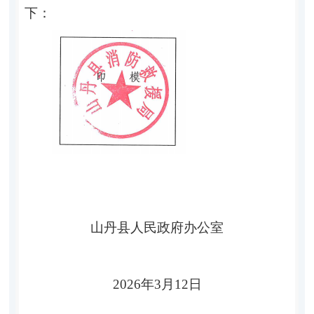
下：
山丹县人民政府
办公室
202
6
年
3
月
12
日