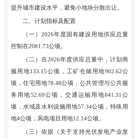
提升城市建设水平，避免小地块分散出让。
二
、计划指标及配置
（一）
202
6
年度国有建设用地供应总量
控制在
2081.73
公顷。
（二）
在
202
6
年度供应总量中，计划商
服用地
133.15
公顷，工矿仓储用地
902.62
公
顷，住宅用地
78.48
公顷，公共管理与公共服
务用地
52.69
公顷
，
交通运输用地
841.31
公
顷，水域及水利
设施用地
57.34
公顷，特殊用
地
4
公顷
，风电项目用地
12.14
公顷
。
（三）
依据《关于支持光伏发电产业发