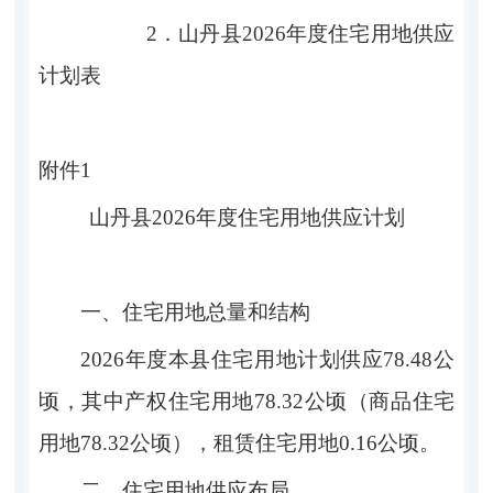
2．
山丹县
202
6
年度住宅用地供应
计划表
附件
1
山丹县
202
6
年度住宅用地供应计划
一
、
住宅用地总量和结构
202
6
年度本县住宅用地计划供应
78.48
公
顷，其中产权住宅
用地
78.32
公顷
（
商品住宅
用地
78.32
公顷
），
租赁住宅用地
0.16
公顷。
二、住宅用地供应布局