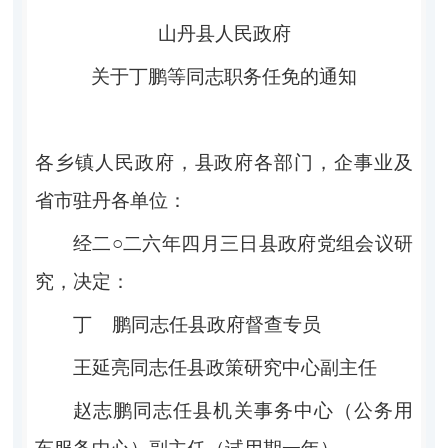
山丹县人民政府
关于
丁鹏
等
同志
职务任免
的通知
各乡镇人民政府，县政府各部门
，
企事业
及
省市驻丹各单位
：
经二
○
二
六
年
四
月
三
日
县政府党组会议研
究，决定
：
丁
鹏同志任县政府督查专员
王延亮
同志任县政策研究中心副主任
赵志鹏同志任县机关事务中心（公务用