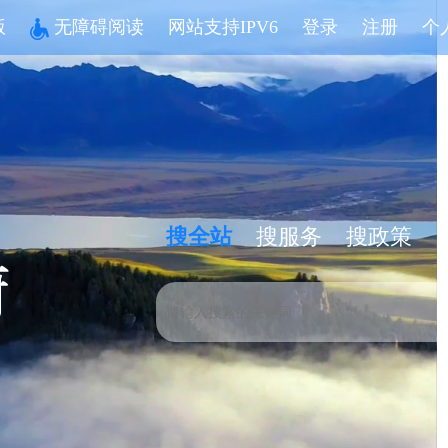
版
无障碍阅读
网站支持IPV6
登录
注册
个
搜全站
搜服务
搜政策