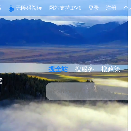
版
无障碍阅读
网站支持IPV6
登录
注册
个
搜全站
搜服务
搜政策