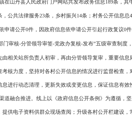
镇
在山丹县人民政府门户网站共发布
政务信息
189
条，其
条，公共法律服务
23
条，
乡村振兴
14
条；村务公开信息总
依申请公开
0
件，因政府信息依申请公开引起行政复议
0
件
部门审核
-
分管领导审签
-
党政办复核
-
发布”五级审查制度
先由相关站所负责人初审，再由分管领导复审，重要信息
查考核力度，坚持对各村公开信息的情况进行监督检查，
信息进行动态清理，更新失效或变更信息，保证信息有效
渠道融合推进。线上以《政府信息公开条例》为遵循，坚
，提供电子资料供群众现场查阅；升级各村公开栏建设，