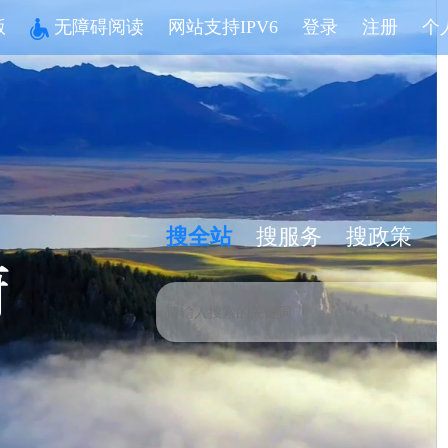
版
无障碍阅读
网站支持IPV6
登录
注册
个
搜全站
搜服务
搜政策