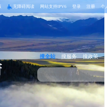
版
无障碍阅读
网站支持IPV6
登录
注册
个
搜全站
搜服务
搜政策