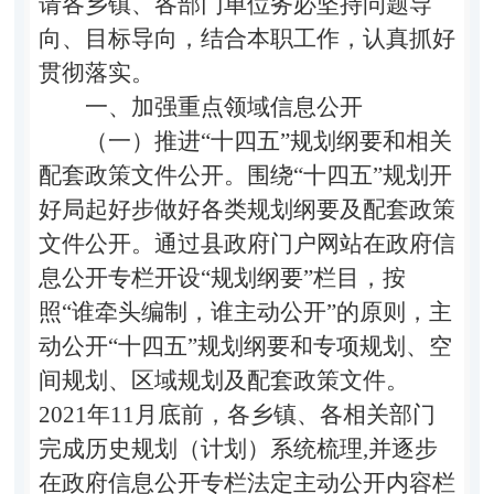
请各乡镇、各部门单位
务必坚持问题导
向、目标导向，结合本职工作，认真抓好
贯彻落实。
一、加强重点领域信息公开
（一）推进
“
十四五
”
规划纲要和相关
配套政策文件公开。
围绕
“
十四五
”
规划开
好局起好步做好各类规划纲要及配套政策
文件公开。通过县政府门户网站在政府信
息公开专栏开设
“
规划纲要
”
栏目，按
照
“
谁牵头编制，谁主动公开
”
的原则，主
动公开
“
十四五
”
规划纲要和专项规划、空
间规划、区域规划及配套政策文件。
2021
年
11
月底前，各乡镇、各相关部门
完成历史规划（计划）系统梳理
,
并逐步
在政府信息公开专栏法定主动公开内容栏