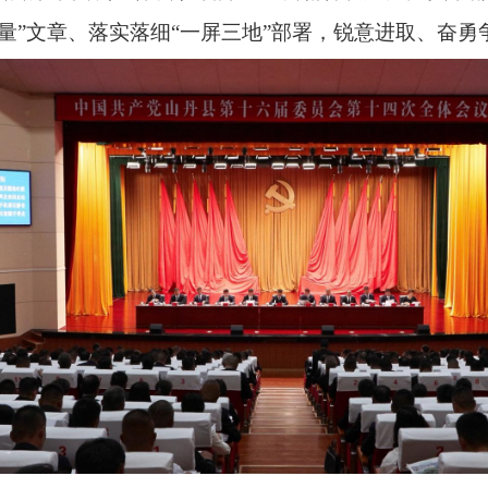
五量”文章、落实落细“一屏三地”部署，锐意进取、奋