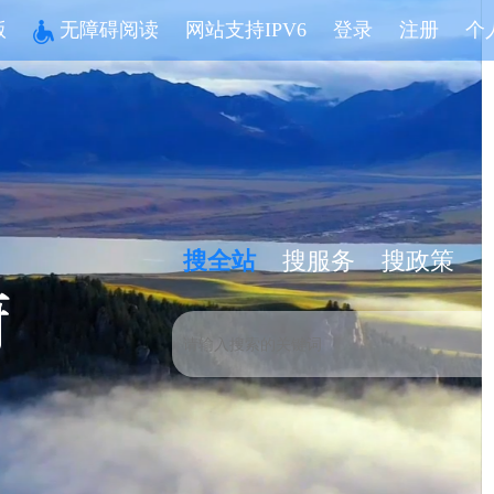
版
无障碍阅读
网站支持IPV6
登录
注册
个
搜全站
搜服务
搜政策