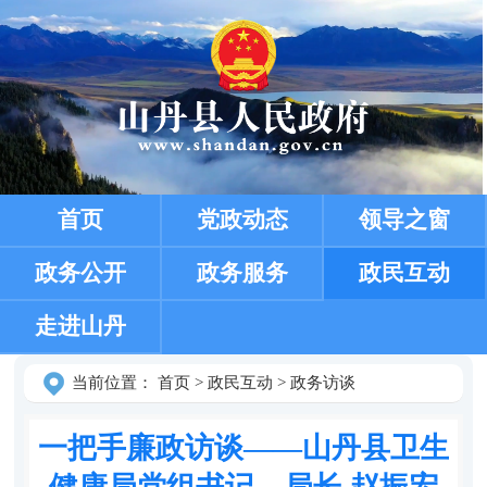
首页
党政动态
领导之窗
政务公开
政务服务
政民互动
走进山丹
当前位置：
首页
>
政民互动
>
政务访谈
一把手廉政访谈——山丹县卫生
健康局党组书记、局长 赵振宏