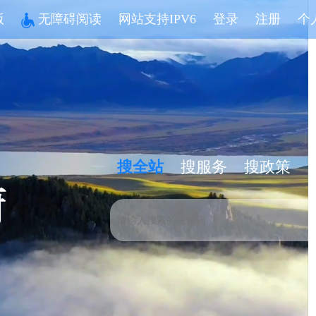
版
无障碍阅读
网站支持IPV6
登录
注册
个
搜全站
搜服务
搜政策