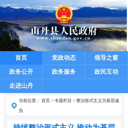
首页
党政动态
领导之窗
政务公开
政务服务
政民互动
走进山丹
当前位置：
首页
>
专题栏目
>
整治形式主义为基层减
负
持续整治形式主义 推动为基层