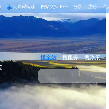
版
无障碍阅读
网站支持IPV6
登录
注册
个
搜全站
搜服务
搜政策