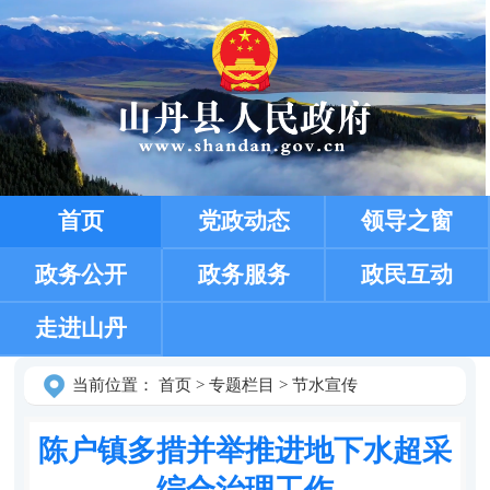
首页
党政动态
领导之窗
政务公开
政务服务
政民互动
走进山丹
当前位置：
首页
>
专题栏目
>
节水宣传
陈户镇多措并举推进地下水超采
综合治理工作