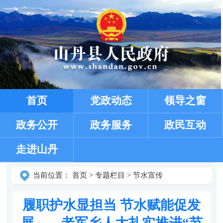
首页
党政动态
领导之窗
政务公开
政务服务
政民互动
走进山丹
当前位置：
首页
>
专题栏目
>
节水宣传
履职护水显担当 节水赋能促发
展——老军乡人大扎实推进“节